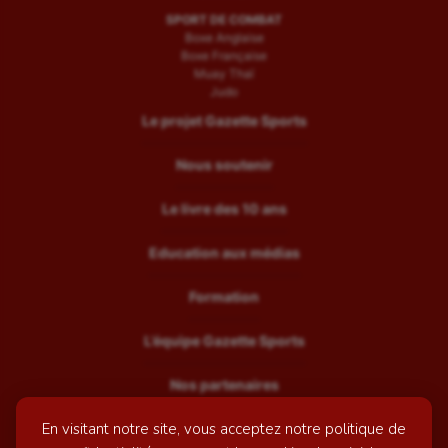
SPORT DE COMBAT
Boxe Anglaise
Boxe Française
Muay Thaï
Judo
Le projet Gazette Sports
Nous soutenir
Le livre des 10 ans
Education aux médias
Formation
L’équipe Gazette Sports
Nos partenaires
En visitant notre site, vous acceptez notre politique de
Recrutement