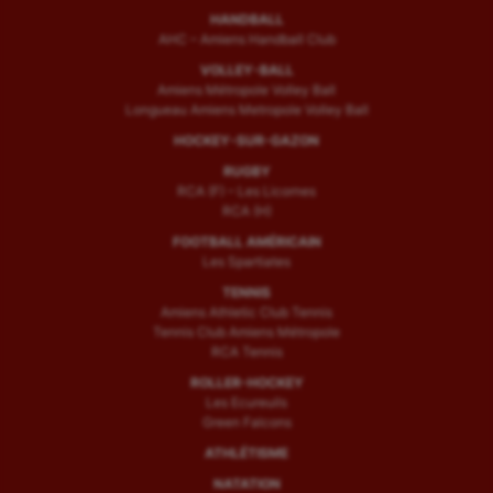
Sport handicap
HANDBALL
AHC – Amiens Handball Club
Sport santé
VOLLEY-BALL
Amiens Métropole Volley Ball
Sport-entreprise
Longueau Amiens Metropole Volley Ball
Sport-santé
HOCKEY-SUR-GAZON
RUGBY
Tir
RCA (F) – Les Licornes
RCA (H)
Tir à l'arc
FOOTBALL AMÉRICAIN
Les Spartiates
Triathlon
TENNIS
Ultimate frisbee
Amiens Athletic Club Tennis
Tennis Club Amiens Métropole
RCA Tennis
UNSS
ROLLER-HOCKEY
Voile
Les Ecureuils
Green Falcons
Wakeboard
ATHLÉTISME
NATATION
Water-polo