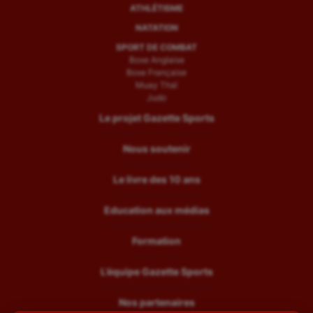
ATHLÉTISME
Water-polo
NATATION
SPORT DE COMBAT
Boxe Anglaise
Boxe Française
Muay Thaï
Judo
Le projet Gazette Sports
Nous soutenir
Le livre des 10 ans
Education aux médias
Formation
L’équipe Gazette Sports
Nos partenaires