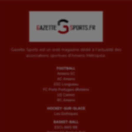
Outdoor
Paddle
Parkour
Patinage artistique
Gazette Sports est un web magazine dédié à l'actualité des
associations sportives d'Amiens Métropole.
Pétanque
FOOTBALL
Plongée
Amiens SC
AC Amiens
Randonnée / Marche
ESC Longueau
FC Porto Portugais d’Amiens
Roller-derby
US Camon
RC Amiens
Sarbacane
HOCKEY-SUR-GLACE
Les Gothiques
Sauvetage sportif
BASKET-BALL
ESCLAMS BB
Sport adapté