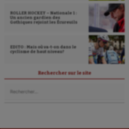
Gymnastique rythmique
Haltérophilie
ROLLER HOCKEY – Nationale 1 :
Un ancien gardien des
Gothiques rejoint les Écureuils
Handisport
Hippisme
EDITO : Mais où va-t-on dans le
Jeux Olympiques et Paralympiques
cyclisme de haut niveau?
Kayak-polo
Korfbal
Rechercher sur le site
Longue paume
Rechercher :
Moto
Natation
Natation artistique
Omnisports