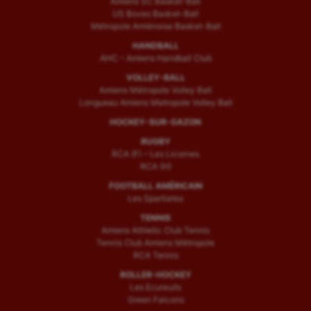
Amiens SC Basket-Ball
US Boves Basket-Ball
Sport handicap
Métropole Amiénoise Basket-Ball
HANDBALL
Sport santé
AHC – Amiens Handball Club
Sport-entreprise
VOLLEY-BALL
Amiens Métropole Volley Ball
Sport-santé
Longueau Amiens Metropole Volley Ball
HOCKEY-SUR-GAZON
Tir
RUGBY
RCA (F) – Les Licornes
Tir à l'arc
RCA (H)
Triathlon
FOOTBALL AMÉRICAIN
Les Spartiates
Ultimate frisbee
TENNIS
Amiens Athletic Club Tennis
UNSS
Tennis Club Amiens Métropole
RCA Tennis
Voile
ROLLER-HOCKEY
Les Ecureuils
Wakeboard
Green Falcons