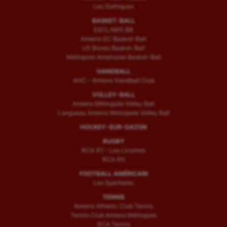
Tir
Les Gothiques
Tir à l'arc
BASKET-BALL
ESCLAMS BB
Amiens SC Basket-Ball
Triathlon
US Boves Basket-Ball
Métropole Amiénoise Basket-Ball
Ultimate frisbee
HANDBALL
AHC – Amiens Handball Club
UNSS
VOLLEY-BALL
Voile
Amiens Métropole Volley Ball
Longueau Amiens Metropole Volley Ball
Wakeboard
HOCKEY-SUR-GAZON
RUGBY
Water-polo
RCA (F) – Les Licornes
RCA (H)
FOOTBALL AMÉRICAIN
Les Spartiates
TENNIS
Amiens Athletic Club Tennis
Tennis Club Amiens Métropole
RCA Tennis