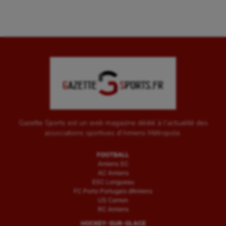
Pétanque
Plongée
Randonnée / Marche
Roller-derby
Sarbacane
Sauvetage sportif
Gazette Sports est un web magazine dédié à l'actualité des
Sport adapté
associations sportives d'Amiens Métropole.
Sport handicap
FOOTBALL
Amiens SC
Sport santé
AC Amiens
ESC Longueau
Sport-entreprise
FC Porto Portugais d’Amiens
US Camon
Sport-santé
RC Amiens
HOCKEY-SUR-GLACE