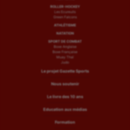
ROLLER-HOCKEY
Les Ecureuils
Green Falcons
ATHLÉTISME
NATATION
SPORT DE COMBAT
Boxe Anglaise
Boxe Française
Muay Thaï
Judo
Le projet Gazette Sports
Nous soutenir
Le livre des 10 ans
Education aux médias
Formation