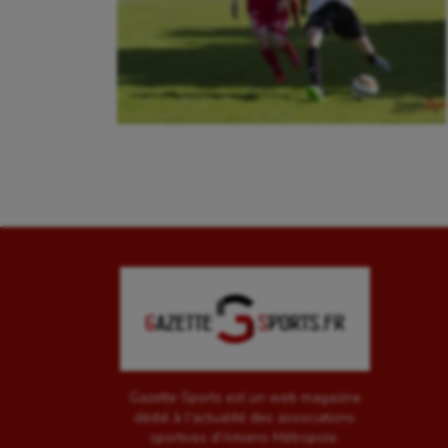
Crossfit
Hipp
Cyclisme
Jeux
Gazette Sports est un web magazine
dédié à l'actualité des associations
sportives d'Amiens Métropole.