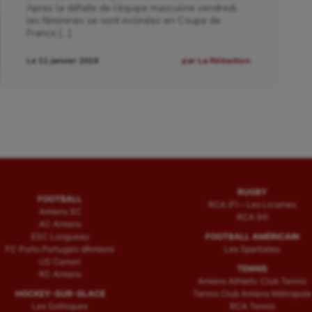
Apres la défaite de l’équipe masculine vendredi,
isme
Randonnée / Marche
les féminines se sont inclinées en Coupe de
France […]
 Olympiques et Paralympiques
Roller-derby
Le 11 janvier 2016
par La Rédaction
RUGBY
FOOTBALL
RCA (F) – Les Licornes
Amiens SC
RCA (H)
AC Amiens
ESC Longueau
FOOTBALL AMÉRICAIN
FC Porto Portugais d’Amiens
Les Spartiates
US Camon
TENNIS
RC Amiens
Amiens Athletic Club Tennis
HOCKEY-SUR-GLACE
Tennis Club Amiens Métropole
Les Gothiques
RCA Tennis