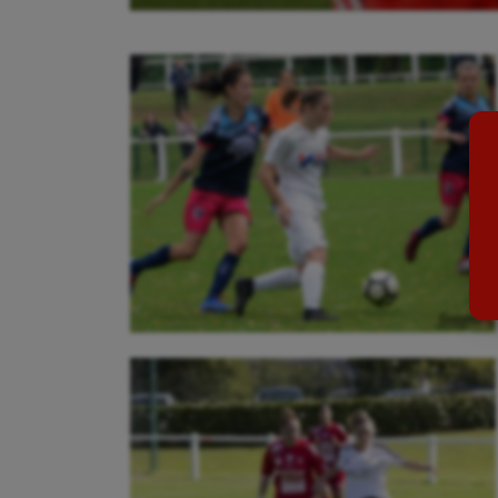
Auto
Esca
Aviron
Escr
Balle à la main
Fitn
Ballon au poing
Flag 
Baseball
Foot
Billard
Futs
Boules lyonnaises
Golf
Canoë-kayak
Gymn
Cerf Volant
Gymn
Cheerleading
Halté
Course à pied
Hand