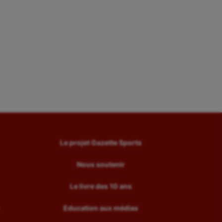
Wakeboard
Water-polo
Le projet Gazette Sports
Nous soutenir
Le livre des 10 ans
Education aux médias