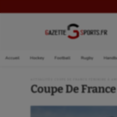
Rechercher :
Accueil
Hockey
Football
Rugby
Handba
ACTUALITÉS COUPE DE FRANCE FÉMININE À AM
Coupe De France