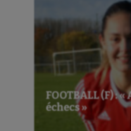
FOOTBALL (F) : «
échecs »
Aéronautique
Dan
Athlétisme
Equi