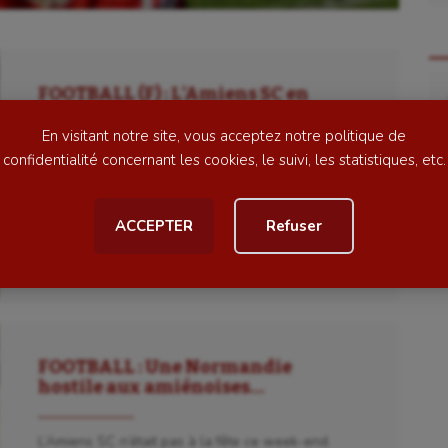
lade
Longue paume
ime
Moto
Re
FOOTBALL (F) : L’Amiens SC en
ess
Natation
quête d’exploit
En visitant notre site, vous acceptez notre politique de
football
Natation artistique
confidentialité concernant les cookies, le suivi, les statistiques, etc.
Le Havre se dresse sur le chemin des demoiselles
d’Hicham Andasmas pour le compte du 5e tour de
ball américain
Omnisports
la Coupe de France. Une belle aventure […]
ACCEPTER
Refuser
al
Outdoor
Le 24 novembre 2018
par La Rédaction
Paddle
astique
Parkour
astique rythmique
Patinage artistique
FOOTBALL : Une Normandie
hostile aux amiénoises…
rophilie
Pétanque
isport
Plongée
L’Amiens SC n’était pas à la fête ce week-end.