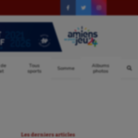
 de
Tous
Albums
Somme
at
sports
photos
Les derniers articles