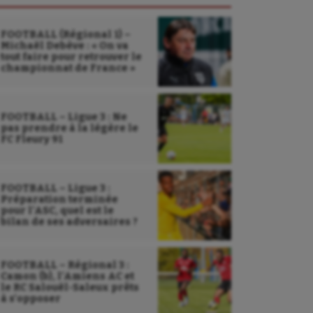
FOOTBALL (Régional 1) –
Michaël Debève : « On va
tout faire pour retrouver le
championnat de France »
FOOTBALL – Ligue 3 : Ne
pas prendre à la légère le
FC Fleury 91
FOOTBALL – Ligue 3 :
Préparation terminée
pour l’ASC, quel est le
bilan de ses adversaires ?
FOOTBALL – Régional 3 :
Sarbacane
Camon (b), l’Amiens AC et
le RC Salouël-Saleux prêts
à s’opposer
Sauvetage sportif