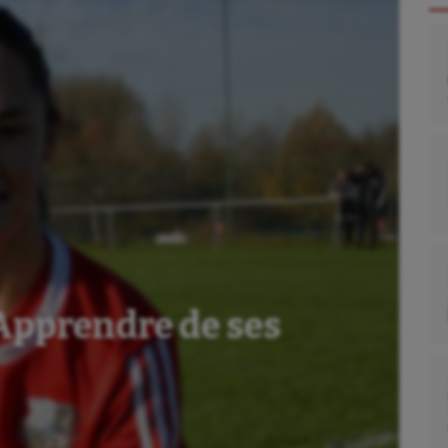
 Apprendre de ses
se
Kayak-polo
tation
Korfbal