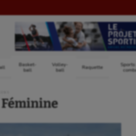
Basket-
Volley-
Sports
ll
Raquette
ball
ball
comb
IENS
 Féminine