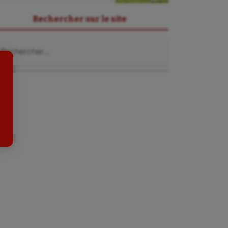
Sport adapté
Rechercher sur le site
Sport handicap
chercher :
Sport santé
Sport-entreprise
Sport-santé
Tir
Tir à l'arc
Triathlon
Ultimate frisbee
UNSS
Voile