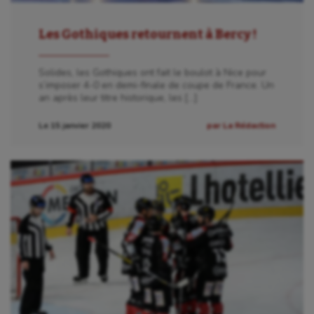
Baseball
Les Gothiques retournent à Bercy !
Billard
Solides, les Gothiques ont fait le boulot à Nice pour
Boules lyonnaises
s’imposer 4-0 en demi-finale de coupe de France. Un
an après leur titre historique, les […]
Canoë-kayak
Le 15 janvier 2020
par La Rédaction
Cerf Volant
Cheerleading
Course à pied
Crossfit
Cyclisme
Danse
Equitation