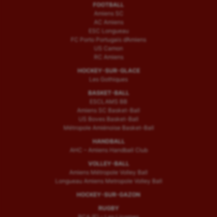
FOOTBALL
Amiens SC
AC Amiens
ESC Longueau
FC Porto Portugais d’Amiens
US Camon
RC Amiens
HOCKEY-SUR-GLACE
Les Gothiques
BASKET-BALL
ESCLAMS BB
Amiens SC Basket-Ball
US Boves Basket-Ball
Métropole Amiénoise Basket-Ball
HANDBALL
AHC – Amiens Handball Club
VOLLEY-BALL
Amiens Métropole Volley Ball
Longueau Amiens Metropole Volley Ball
HOCKEY-SUR-GAZON
RUGBY
RCA (F) – Les Licornes