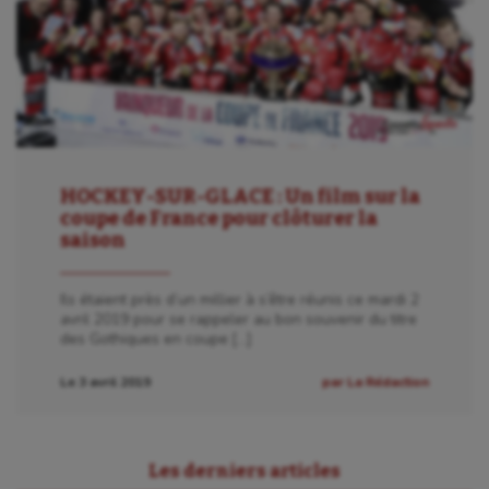
Hippisme
Jeux Olympiques et Paralympiques
Kayak-polo
Korfbal
Longue paume
HOCKEY-SUR-GLACE : Un film sur la
coupe de France pour clôturer la
Moto
saison
Natation
Ils étaient près d’un millier à s’être réunis ce mardi 2
avril 2019 pour se rappeler au bon souvenir du titre
Natation artistique
des Gothiques en coupe […]
Omnisports
Le 3 avril 2019
par La Rédaction
Outdoor
Paddle
Les derniers articles