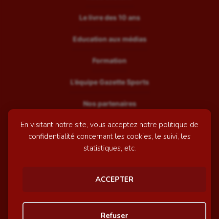
Le livre des 10 ans
Education aux médias
Formation
L’équipe Gazette Sports
Nos partenaires
En visitant notre site, vous acceptez notre politique de
Recrutement
confidentialité concernant les cookies, le suivi, les
Mentions légales
statistiques, etc.
Contactez-nous
ACCEPTER
© GazetteSports - 2026 | Site internet réalisé par
l'agence
Refuser