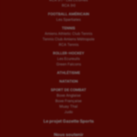
RCA (H)
FOOTBALL AMÉRICAIN
Les Spartiates
TENNIS
Amiens Athletic Club Tennis
Tennis Club Amiens Métropole
RCA Tennis
ROLLER-HOCKEY
Les Ecureuils
Green Falcons
ATHLÉTISME
NATATION
SPORT DE COMBAT
Boxe Anglaise
Boxe Française
Muay Thaï
Judo
Le projet Gazette Sports
Nous soutenir