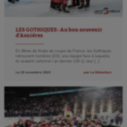
Escalade
Escrime
Fitness
LES GOTHIQUES : Au bon souvenir
d’Asnières
Flag football
En 8ème de finale de coupe de France, les Gothiques
Football américain
retrouvent Asnières (D3), une équipe face à laquelle
ils avaient cartonné l’an dernier (18-1), leur […]
Futsal
Le 25 novembre 2019
par La Rédaction
Golf
Gymnastique
Gymnastique rythmique
Haltérophilie
Handisport