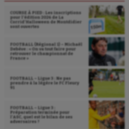
Parkour
COURSE À PIED : Les inscriptions
Patinage artistique
pour l’édition 2026 de La
Corrid’Halloween de Montdidier
Pétanque
sont ouvertes
Plongée
FOOTBALL (Régional 1) – Michaël
Randonnée / Marche
Debève : « On va tout faire pour
retrouver le championnat de
France »
Roller-derby
Sarbacane
FOOTBALL – Ligue 3 : Ne pas
Sauvetage sportif
prendre à la légère le FC Fleury
91
Sport adapté
Sport handicap
FOOTBALL – Ligue 3 :
Préparation terminée pour
Sport santé
l’ASC, quel est le bilan de ses
adversaires ?
Sport-entreprise