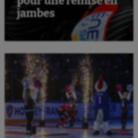
pour une remise en
jambes
Aéronautique
Athlétisme
Auto
Aviron
Balle à la main
Ballon au poing