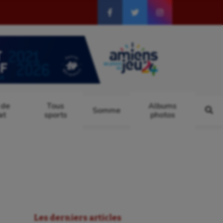
 de
Tous
Albums
Somme
at
sports
photos
Les derniers articles