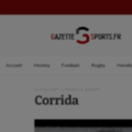
Rechercher :
Accueil
Hockey
Football
Rugby
Handba
ACTUALITÉS CORRIDA À AMIENS
Corrida