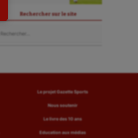
Tir
Rechercher sur le site
Tir à l'arc
chercher :
Triathlon
Ultimate frisbee
UNSS
Voile
Wakeboard
Water-polo
Le projet Gazette Sports
Nous soutenir
Le livre des 10 ans
Education aux médias