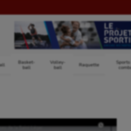
Basket-
Volley-
Sports
ll
Raquette
ball
ball
comb