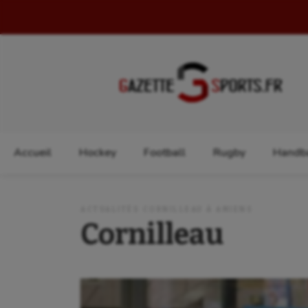
Rechercher :
Accueil
Hockey
Football
Rugby
Handba
ACTUALITÉS CORNILLEAU À AMIENS
Cornilleau