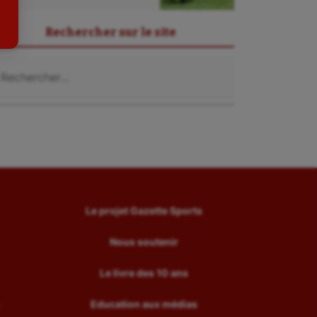
Tir
Rechercher sur le site
Tir à l'arc
chercher :
Triathlon
Ultimate frisbee
UNSS
Voile
Wakeboard
Water-polo
Le projet Gazette Sports
Nous soutenir
Le livre des 10 ans
Education aux médias