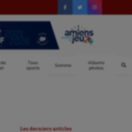
 de
Tous
Albums
Somme
at
sports
photos
Les derniers articles