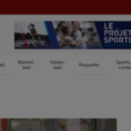
Basket-
Volley-
Sports
ll
Raquette
ball
ball
comb