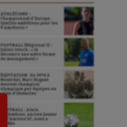
ATHLÉTISME –
Championnat d’Europe :
Quelles ambitions pour les
4 Amiénois ?
FOOTBALL (Régional 1) –
Julien Ielsch : « Je
Sarbacane
découvre une autre forme
de management »
Sauvetage sportif
Sport adapté
ÉQUITATION : En 1976 à
Montréal, Marc Roguet
Sport handicap
devient champion
olympique par équipes en
sauts d’obstacles
Sport santé
Sport-entreprise
FOOTBALL : Alain
Sallembien, ancien joueur
Sport-santé
de l’Amiens SC, nous a
quittés