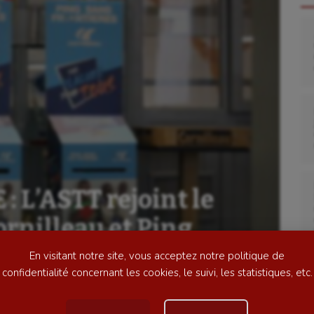
se
Kayak-polo
tation
Korfbal
lade
Longue paume
 L’ASTT rejoint le
ime
Moto
rnilleau et Ping
ess
Natation
En visitant notre site, vous acceptez notre politique de
football
Natation artistique
confidentialité concernant les cookies, le suivi, les statistiques, etc.
ball américain
Omnisports