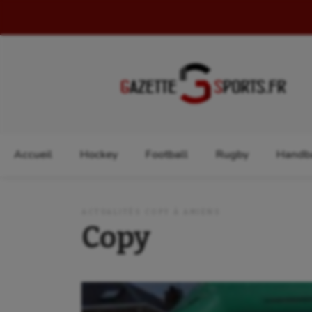
Rechercher :
Accueil
Hockey
Football
Rugby
Handba
ACTUALITÉS COPY À AMIENS
Copy