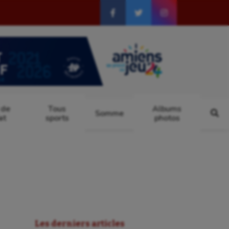
 de
Tous
Albums
Somme
at
sports
photos
Les derniers articles