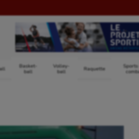
Basket-
Volley-
Sports
ll
Raquette
ball
ball
comb