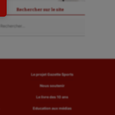
Tir
Rechercher sur le site
Tir à l'arc
chercher :
Triathlon
Ultimate frisbee
UNSS
Voile
Wakeboard
Water-polo
Le projet Gazette Sports
Nous soutenir
Le livre des 10 ans
Education aux médias