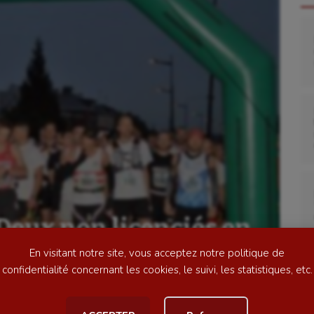
se
Kayak-polo
tation
Korfbal
lade
Longue paume
ime
Moto
Deux non licenciés en
ess
Natation
n d’Amiens
En visitant notre site, vous acceptez notre politique de
football
Natation artistique
confidentialité concernant les cookies, le suivi, les statistiques, etc.
ball américain
Omnisports