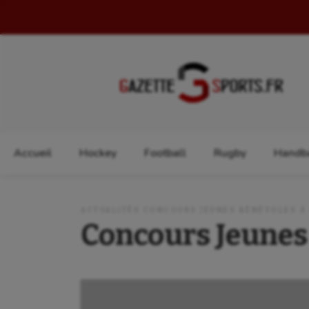
Rechercher :
Accueil
Hockey
Football
Rugby
Handba
ACTUALITÉS CONCOURS JEUNES BÉNÉVOLES À
Concours Jeunes