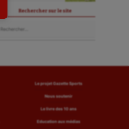
Tir
Rechercher sur le site
Tir à l'arc
chercher :
Triathlon
Ultimate frisbee
UNSS
Voile
Wakeboard
Water-polo
Le projet Gazette Sports
Nous soutenir
Le livre des 10 ans
Education aux médias