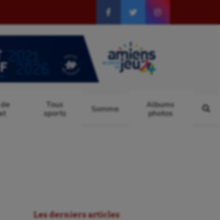
 de
Tous
Albums
Somme
at
sports
photos
Les derniers articles