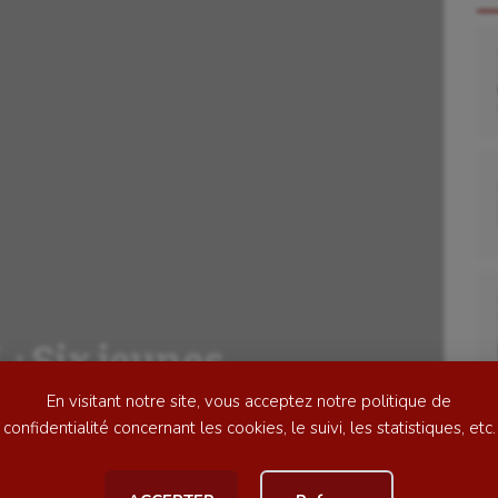
se
Kayak-polo
tation
Korfbal
lade
Longue paume
ime
Moto
: Six jeunes
ess
Natation
l’honneur
En visitant notre site, vous acceptez notre politique de
football
Natation artistique
confidentialité concernant les cookies, le suivi, les statistiques, etc.
ball américain
Omnisports