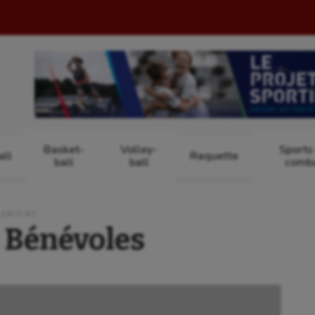
Basket-
Volley-
Sports
ll
Raquette
ball
ball
comb
 AMIENS
 Bénévoles