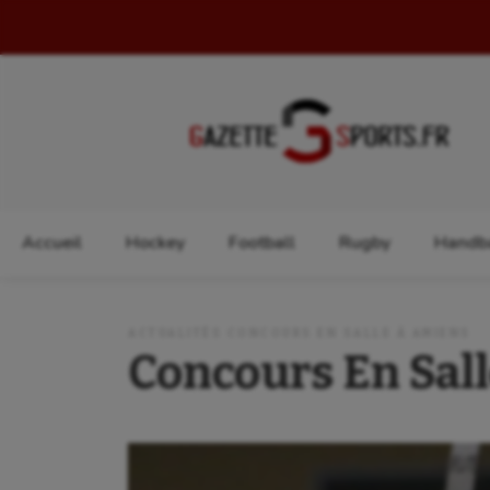
Rechercher :
Accueil
Hockey
Football
Rugby
Handba
ACTUALITÉS CONCOURS EN SALLE À AMIENS
Concours En Sal