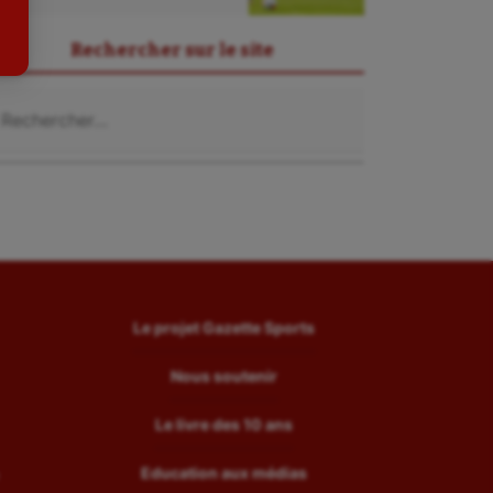
Tir
Rechercher sur le site
Tir à l'arc
chercher :
Triathlon
Ultimate frisbee
UNSS
Voile
Wakeboard
Water-polo
Le projet Gazette Sports
Nous soutenir
Le livre des 10 ans
Education aux médias