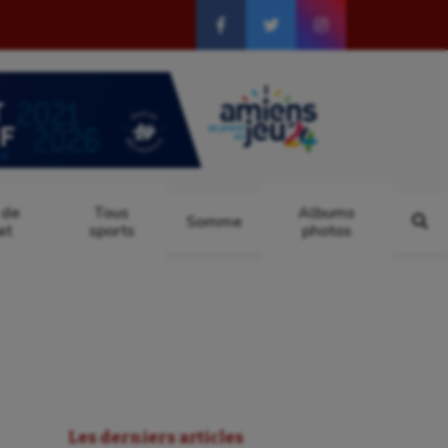
 de
Tous
Albums
Somme
at
sports
photos
Les derniers articles