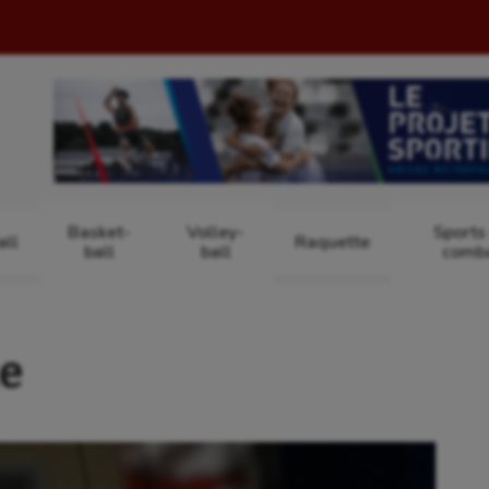
Basket-
Volley-
Sports
ll
Raquette
ball
ball
comb
le