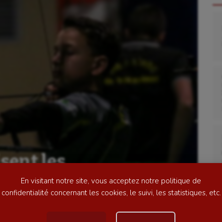
se
Kayak-polo
tation
Korfbal
lade
Longue paume
ime
Moto
isent les
ess
Natation
 France
En visitant notre site, vous acceptez notre politique de
football
Natation artistique
confidentialité concernant les cookies, le suivi, les statistiques, etc.
ball américain
Omnisports