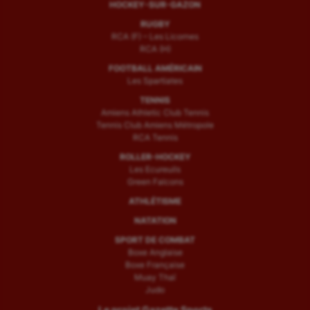
HOCKEY-SUR-GAZON
RUGBY
RCA (F) – Les Licornes
RCA (H)
FOOTBALL AMÉRICAIN
Les Spartiates
TENNIS
Amiens Athletic Club Tennis
Tennis Club Amiens Métropole
RCA Tennis
ROLLER-HOCKEY
Les Ecureuils
Green Falcons
ATHLÉTISME
NATATION
SPORT DE COMBAT
Boxe Anglaise
Boxe Française
Muay Thaï
Judo
Le projet Gazette Sports