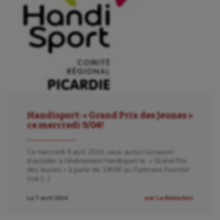
Equitation
Escalade
Escrime
Fitness
Flag football
Football américain
Handisport: « Grand Prix des Jeunes »
Futsal
ce mercredi 9/04!
Golf
Ce mercredi 9 avril 2014, vous aurez l’occasion
d’assister à l’événement Handisport le « Grand Prix
Gymnastique
des Jeunes » à partir de 13h30 au Gymnase Fournier
(rue […]
Gymnastique rythmique
Le 7 avril 2014
par La Rédaction
Haltérophilie