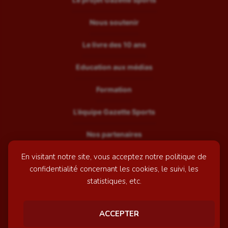
Nous soutenir
Le livre des 10 ans
Education aux médias
Formation
L’équipe Gazette Sports
Nos partenaires
En visitant notre site, vous acceptez notre politique de
Recrutement
confidentialité concernant les cookies, le suivi, les
Mentions légales
statistiques, etc.
Contactez-nous
ACCEPTER