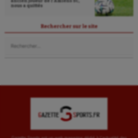
ancien joueur de l’Amiens SC,
nous a quittés
Parkour
Patinage artistique
Rechercher sur le site
Pétanque
Rechercher :
Plongée
Randonnée / Marche
Roller-derby
Sarbacane
Sauvetage sportif
Sport adapté
Sport handicap
Sport santé
Gazette Sports est un web magazine dédié à l'actualité des