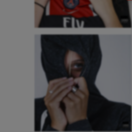
Canoë-kayak
Gymn
Cerf Volant
Gymn
Cheerleading
Halté
Course à pied
Hand
Crossfit
Hipp
Cyclisme
Jeux