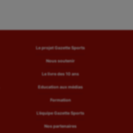
Le projet Gazette Sports
Nous soutenir
Le livre des 10 ans
Education aux médias
Formation
L’équipe Gazette Sports
Nos partenaires