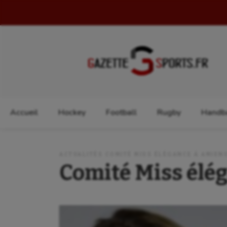
Rechercher :
Accueil
Hockey
Football
Rugby
Handba
ACTUALITÉS COMITÉ MISS ÉLÉGANCE À AMIEN
Comité Miss élé