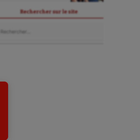
Rechercher sur le site
chercher :
Sarbacane
Sauvetage sportif
Sport adapté
Sport handicap
Sport santé
Sport-entreprise
Sport-santé
Tir
Tir à l'arc