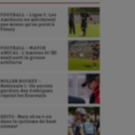
FOOTBALL – Ligue 3 : Les
Amiénois ne méritaient
pas mieux qu’un point à
Fleury
FOOTBALL – MATCH
AMICAL : L’Amiens SC (B)
avait sorti la grosse
artillerie
ROLLER HOCKEY –
Nationale 1 : Un ancien
gardien des Gothiques
rejoint les Écureuils
EDITO : Mais où va-t-on
dans le cyclisme de haut
niveau?