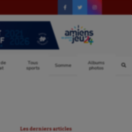
 de
Tous
Albums
Somme
at
sports
photos
Les derniers articles