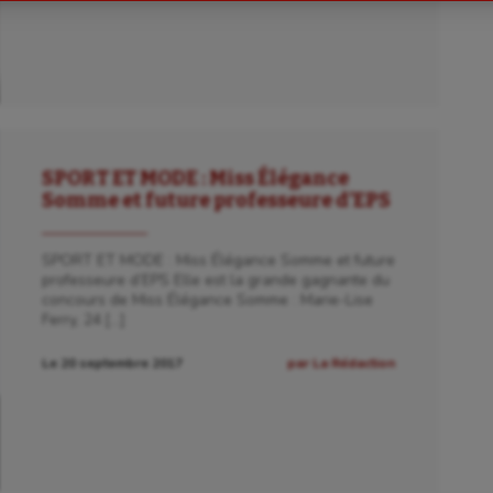
astique
Parkour
astique rythmique
Patinage artistique
rophilie
Pétanque
isport
Plongée
SPORT ET MODE : Miss Élégance
Somme et future professeure d’EPS
isme
Randonnée / Marche
 Olympiques et Paralympiques
Roller-derby
SPORT ET MODE : Miss Élégance Somme et future
professeure d’EPS Elle est la grande gagnante du
concours de Miss Élégance Somme : Marie-Lise
Ferry, 24 […]
Le 20 septembre 2017
par La Rédaction