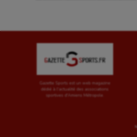
Gazette Sports est un web magazine
dédié à l'actualité des associations
sportives d'Amiens Métropole.
M