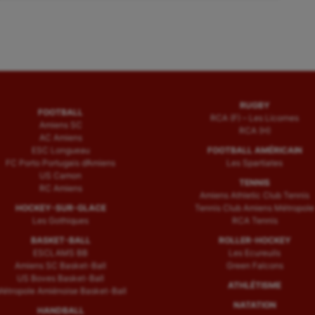
RUGBY
FOOTBALL
RCA (F) – Les Licornes
Amiens SC
RCA (H)
AC Amiens
ESC Longueau
FOOTBALL AMÉRICAIN
FC Porto Portugais d’Amiens
Les Spartiates
US Camon
TENNIS
RC Amiens
Amiens Athletic Club Tennis
HOCKEY-SUR-GLACE
Tennis Club Amiens Métropole
Les Gothiques
RCA Tennis
BASKET-BALL
ROLLER-HOCKEY
ESCLAMS BB
Les Ecureuils
Amiens SC Basket-Ball
Green Falcons
US Boves Basket-Ball
ATHLÉTISME
étropole Amiénoise Basket-Ball
NATATION
HANDBALL