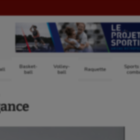
Basket-
Volley-
Sports
ll
Raquette
ball
ball
comb
S
gance