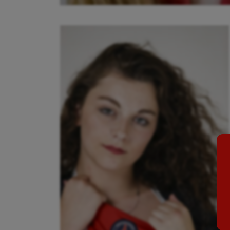
Aéronautique
Dan
Athlétisme
Equi
Auto
Esca
Aviron
Escr
Balle à la main
Fitn
Ballon au poing
Flag 
Baseball
Foot
Billard
Futs
Boules lyonnaises
Golf