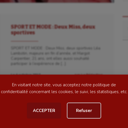
Re
SPORT ET MODE : Deux Miss, deux
se
Kayak-polo
sportives
tation
Korfbal
SPORT ET MODE : Deux Miss, deux sportives Léa
Lambotin, majeure en fin d’année, et Margot
lade
Longue paume
Carpentier, 21 ans, ont elles aussi souhaité
participer à l’expérience de […]
ime
Moto
Le 4 octobre 2017
par La Rédaction
ess
Natation
En visitant notre site, vous acceptez notre politique de
football
Natation artistique
confidentialité concernant les cookies, le suivi, les statistiques, etc.
ball américain
Omnisports
ACCEPTER
Refuser
al
Outdoor
Paddle