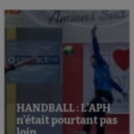
Aéronautique
Athlétisme
Auto
Aviron
Balle à la main
Ballon au poing
HANDBALL : L’APH
Baseball
n’était pourtant pas
Billard
loin
Boules lyonnaises