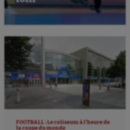
Canoë-kayak
Cerf Volant
Cheerleading
Course à pied
Crossfit
Cyclisme
Danse
Equitation
Escalade
Escrime
FOOTBALL : Le coliseum à l’heure de
Fitness
la coupe du monde