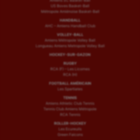
Amiens SC Basket-Ball
Tir à l'arc
US Boves Basket-Ball
Métropole Amiénoise Basket-Ball
Triathlon
HANDBALL
Ultimate frisbee
AHC – Amiens Handball Club
VOLLEY-BALL
UNSS
Amiens Métropole Volley Ball
Longueau Amiens Metropole Volley Ball
Voile
HOCKEY-SUR-GAZON
Wakeboard
RUGBY
RCA (F) – Les Licornes
RCA (H)
Water-polo
FOOTBALL AMÉRICAIN
Les Spartiates
TENNIS
Amiens Athletic Club Tennis
Tennis Club Amiens Métropole
RCA Tennis
ROLLER-HOCKEY
Les Ecureuils
Green Falcons