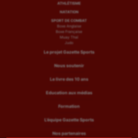
ATHLÉTISME
NATATION
SPORT DE COMBAT
Boxe Anglaise
Boxe Française
Muay Thaï
Judo
Le projet Gazette Sports
Nous soutenir
Le livre des 10 ans
Education aux médias
Formation
L’équipe Gazette Sports
Nos partenaires