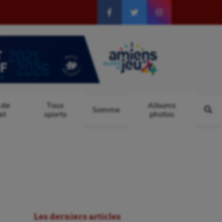
 de
Tous
Albums
Somme
at
sports
photos
Les derniers articles