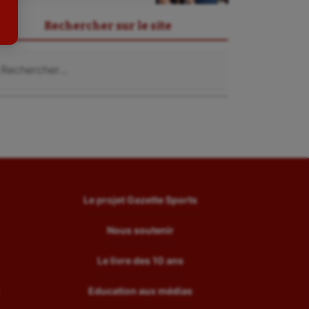
Tir
Rechercher sur le site
Tir à l'arc
chercher :
Triathlon
Ultimate frisbee
UNSS
Voile
Wakeboard
Water-polo
Le projet Gazette Sports
Nous soutenir
Le livre des 10 ans
Education aux médias