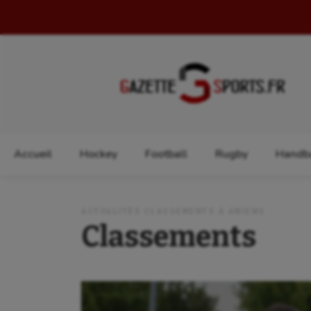
Rechercher :
Accueil
Hockey
Football
Rugby
Handba
ACTUALITÉS CLASSEMENTS À AMIENS
Classements