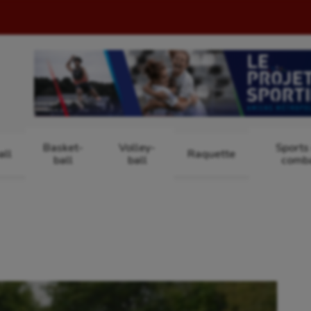
Basket-
Volley-
Sports
ll
Raquette
ball
ball
comb