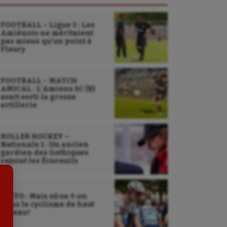
FOOTBALL – Ligue 3 : Les
Amiénois ne méritaient
pas mieux qu’un point à
Fleury
FOOTBALL – MATCH
Sarbacane
AMICAL : L’Amiens SC (B)
avait sorti la grosse
artillerie
Sauvetage sportif
Sport adapté
ROLLER HOCKEY –
Nationale 1 : Un ancien
Sport handicap
gardien des Gothiques
rejoint les Écureuils
Sport santé
Sport-entreprise
EDITO : Mais où va-t-on
dans le cyclisme de haut
Sport-santé
niveau?