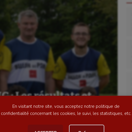
se
Kayak-polo
tation
Korfbal
lade
Longue paume
ime
Moto
: Les résultats et
ess
Natation
week-end
En visitant notre site, vous acceptez notre politique de
football
Natation artistique
confidentialité concernant les cookies, le suivi, les statistiques, etc.
ball américain
Omnisports