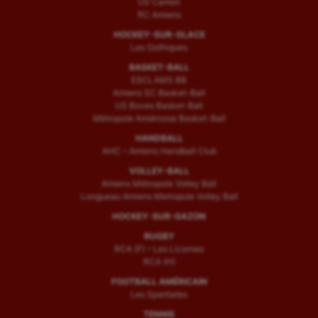
US Camon
Voile
RC Amiens
Wakeboard
HOCKEY-SUR-GLACE
Les Gothiques
Water-polo
BASKET-BALL
ESCLAMS BB
Amiens SC Basket-Ball
US Boves Basket-Ball
Métropole Amiénoise Basket-Ball
HANDBALL
AHC – Amiens Handball Club
VOLLEY-BALL
Amiens Métropole Volley Ball
Longueau Amiens Metropole Volley Ball
HOCKEY-SUR-GAZON
RUGBY
RCA (F) – Les Licornes
RCA (H)
FOOTBALL AMÉRICAIN
Les Spartiates
TENNIS