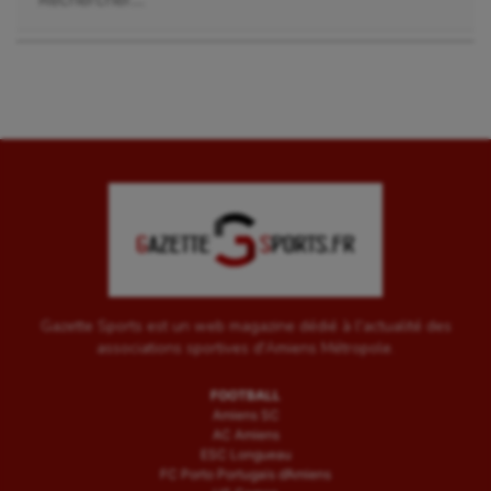
Sauvetage sportif
Sport adapté
Sport handicap
Sport santé
Sport-entreprise
Sport-santé
Tir
Tir à l'arc
Gazette Sports est un web magazine dédié à l'actualité des
associations sportives d'Amiens Métropole.
Triathlon
FOOTBALL
Ultimate frisbee
Amiens SC
AC Amiens
UNSS
ESC Longueau
FC Porto Portugais d’Amiens