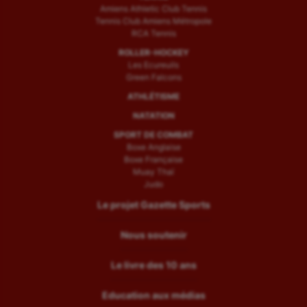
Amiens Athletic Club Tennis
Tennis Club Amiens Métropole
RCA Tennis
ROLLER-HOCKEY
Les Ecureuils
Green Falcons
ATHLÉTISME
NATATION
SPORT DE COMBAT
Boxe Anglaise
Boxe Française
Muay Thaï
Judo
Le projet Gazette Sports
Nous soutenir
Le livre des 10 ans
Education aux médias