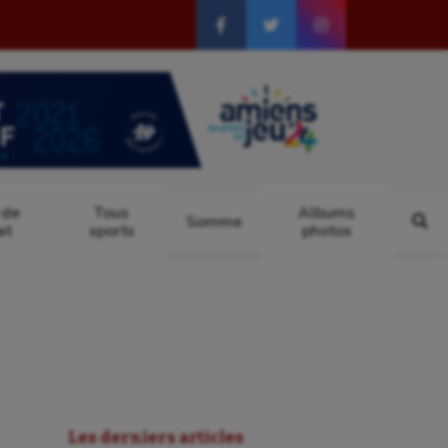
 de
Tous
Albums
Somme
at
sports
photos
Les derniers articles