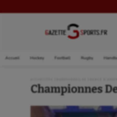
Rechercher :
Accueil
Hockey
Football
Rugby
Handba
ACTUALITÉS CHAMPIONNES DE FRANCE À AMIE
Championnes De