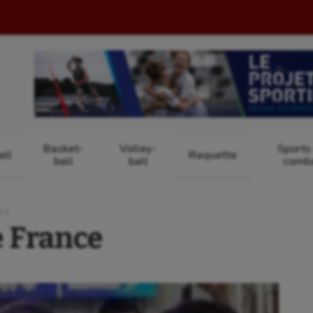
Basket-
Volley-
Sports
ll
Raquette
ball
ball
comb
NS
 France