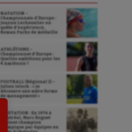
NATATION –
Championnats d’Europe :
Jeanne Lechevalier en
quête d’expérience,
Roman Fuchs de médaille
ATHLÉTISME –
Sarbacane
Championnat d’Europe :
Quelles ambitions pour les
4 Amiénois ?
Sauvetage sportif
Sport adapté
FOOTBALL (Régional 1) –
Julien Ielsch : « Je
Sport handicap
découvre une autre forme
de management »
Sport santé
Sport-entreprise
ÉQUITATION : En 1976 à
Montréal, Marc Roguet
devient champion
Sport-santé
olympique par équipes en
sauts d’obstacles