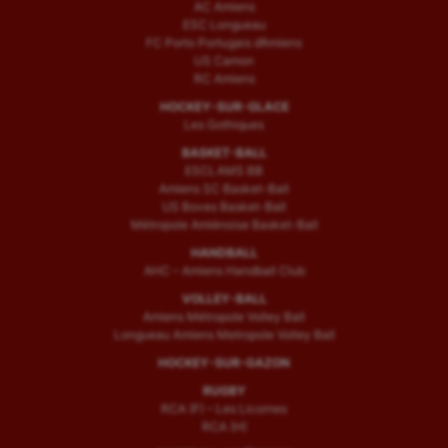
AC Amiens
ESC Longueau
FC Porto Portugais d’Amiens
US Camon
RC Amiens
HOCKEY-SUR-GLACE
Les Gothiques
BASKET-BALL
ESCLAMS BB
Amiens SC Basket-Ball
US Boves Basket-Ball
Métropole Amiénoise Basket-Ball
HANDBALL
AHC – Amiens Handball Club
VOLLEY-BALL
Amiens Métropole Volley Ball
Longueau Amiens Metropole Volley Ball
HOCKEY-SUR-GAZON
RUGBY
RCA (F) – Les Licornes
RCA (H)