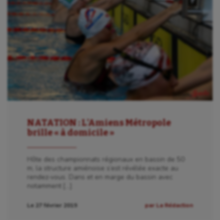
NATATION : L’Amiens Métropole
brille « à domicile »
Hôte des championnats régionaux en bassin de 50
m, la structure amiénoise s’est révélée exacte au
rendez-vous. Dans et en marge du bassin avec
notamment […]
Le 27 février 2019
par La Rédaction