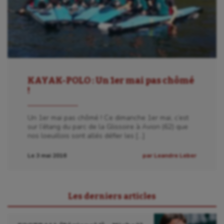
KAYAK-POLO : Un 1er mai pas chômé
!
Un 1er mai pas chômé ! Ce dimanche 1er mai, c’est
sur l’étang du parc de la Glissoire à Avion (62) que
nos loeuillois sont allés défier les […]
Le 3 mai 2016
par Leandre Leber
Les derniers articles