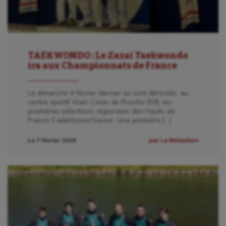
TAEKWONDO : Le Zazai Taekwondo
ira aux Championnats de France
Le dimanche 4 février dernier se sont déroulés, au
centre sportif Alain Colas de Proville (59), les
premières sélections régionales des Hauts-de-
France Cadet/Junior/Senior. Une première […]
Le 7 février 2018
par La Rédaction