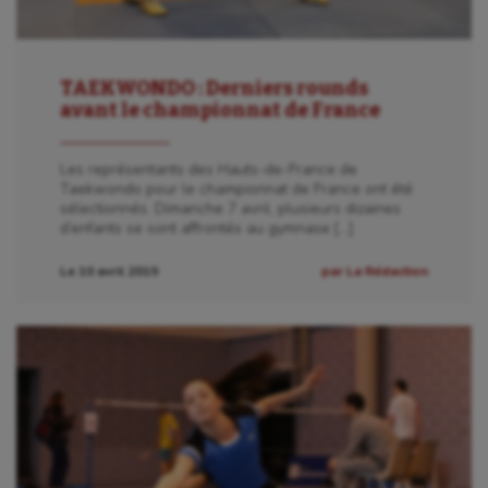
TAEKWONDO : Derniers rounds
avant le championnat de France
Les représentants des Hauts-de-France de
Taekwondo pour le championnat de France ont été
sélectionnés. Dimanche 7 avril, plusieurs dizaines
d’enfants se sont affrontés au gymnase […]
Le 10 avril 2019
par La Rédaction