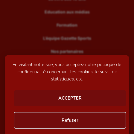
Education aux médias
Formation
L’équipe Gazette Sports
Nos partenaires
En visitant notre site, vous acceptez notre politique de
Recrutement
confidentialité concernant les cookies, le suivi, les
Mentions légales
statistiques, etc.
Contactez-nous
ACCEPTER
© GazetteSports - 2026 | Site internet réalisé par
l'agence
Refuser
Awelty
Personnaliser