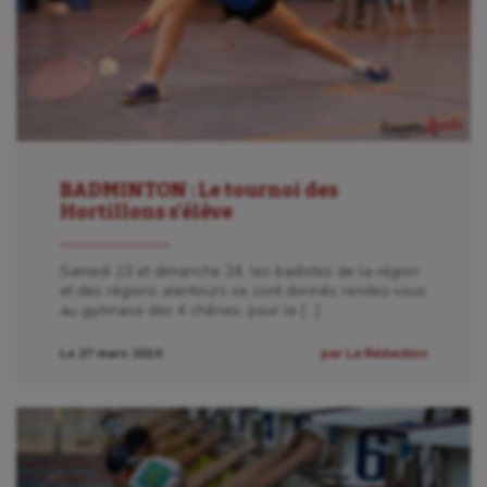
BADMINTON : Le tournoi des
Hortillons s’élève
Samedi 23 et dimanche 24, les badistes de la région
et des régions alentours se sont donnés rendez-vous
au gymnase des 4 chênes, pour le […]
Le 27 mars 2019
par La Rédaction