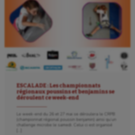
Escalade
Escrime
Fitness
Flag football
Football américain
Futsal
Golf
Gymnastique
ESCALADE : Les championnats
régionaux poussins et benjamins se
Gymnastique rythmique
déroulent ce week-end
Haltérophilie
Le week-end du 26 et 27 mai se déroulera le CRPB
(championnat régional poussin benjamin) ainsi qu’un
Handisport
challenge microbe le samedi. Celui ci est organisé
[…]
Hippisme