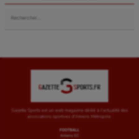
Rechercher :
Gazette Sports est un web magazine dédié à l'actualité des
associations sportives d'Amiens Métropole.
FOOTBALL
Amiens SC