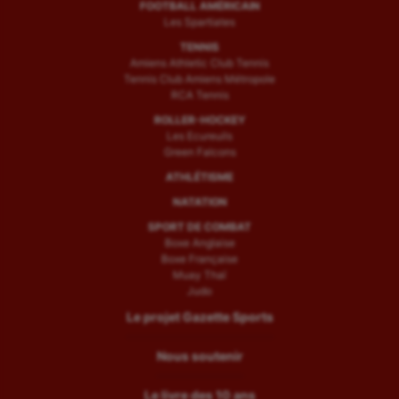
FOOTBALL AMÉRICAIN
Les Spartiates
TENNIS
Amiens Athletic Club Tennis
Tennis Club Amiens Métropole
RCA Tennis
ROLLER-HOCKEY
Les Ecureuils
Green Falcons
ATHLÉTISME
NATATION
SPORT DE COMBAT
Boxe Anglaise
Boxe Française
Muay Thaï
Judo
Le projet Gazette Sports
Nous soutenir
Le livre des 10 ans