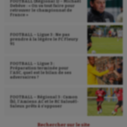
FOOTBALL (Régional 1) – Michaël
Debève : « On va tout faire pour
retrouver le championnat de
France »
FOOTBALL – Ligue 3 : Ne pas
prendre à la légère le FC Fleury
91
FOOTBALL – Ligue 3 :
Préparation terminée pour
l’ASC, quel est le bilan de ses
adversaires ?
FOOTBALL – Régional 3 : Camon
(b), l’Amiens AC et le RC Salouël-
Saleux prêts à s’opposer
Rechercher sur le site