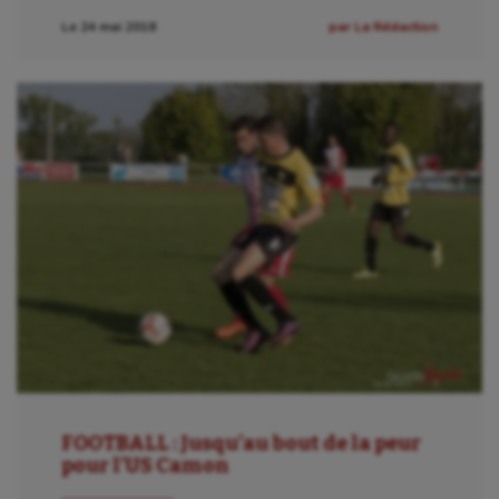
Le 24 mai 2018
par La Rédaction
Jeux Olympiques et Paralympiques
Kayak-polo
Korfbal
Longue paume
Moto
Natation
Natation artistique
Omnisports
Outdoor
Paddle
FOOTBALL : Jusqu’au bout de la peur
pour l’US Camon
Parkour