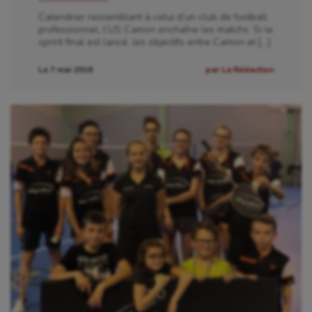
Calendrier ressemblant à celui d’un club de football
Patinage artistique
professionnel, l’US Camon enchaîne les matchs. Si le
sprint final est lancé, les objectifs entre Camon et […]
Pétanque
Le 7 mai 2018
par La Rédaction
Plongée
Randonnée / Marche
Roller-derby
Sarbacane
Sauvetage sportif
Sport adapté
Sport handicap
Sport santé
Sport-entreprise