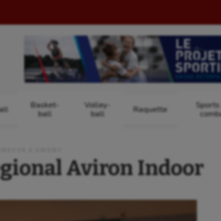
Basket-
Volley-
Sports
ll
Raquette
ball
ball
comb
INDOOR À AMIENS
ional Aviron Indoor