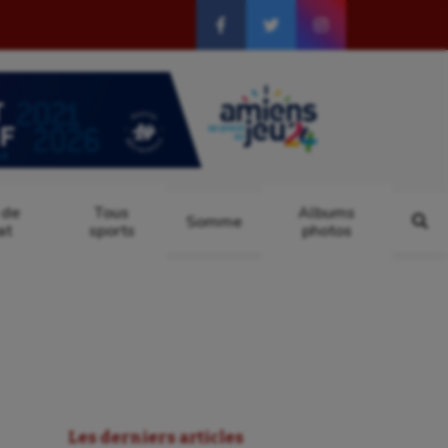
 de
Tous
Albums
Somme
at
sports
photos
Les derniers articles