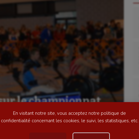
se
Kayak-polo
tation
Korfbal
lade
Longue paume
ime
Moto
sur le championnat
ess
Natation
En visitant notre site, vous acceptez notre politique de
football
Natation artistique
confidentialité concernant les cookies, le suivi, les statistiques, etc.
ball américain
Omnisports