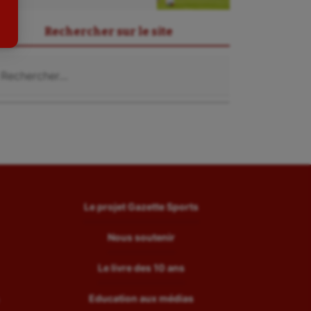
Tir
Rechercher sur le site
Tir à l'arc
chercher :
Triathlon
Ultimate frisbee
UNSS
Voile
Wakeboard
Water-polo
Le projet Gazette Sports
Nous soutenir
Le livre des 10 ans
Education aux médias