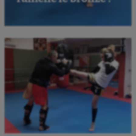
Boules lyonnaises
Canoë-kayak
Cerf Volant
Cheerleading
Course à pied
Crossfit
Cyclisme
Danse
Equitation
Escalade
Escrime