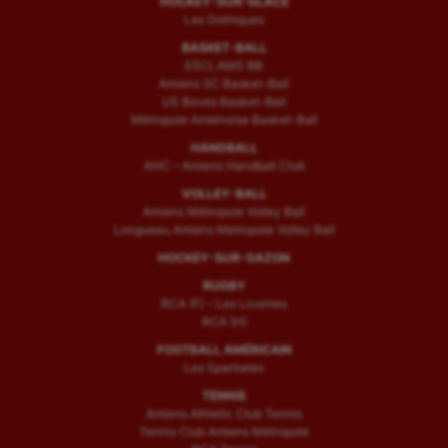
HOCKEY-SUR-GLACE
Tir
Les Gothiques
Tir à l'arc
BASKET-BALL
ESCLAMS BB
Amiens SC Basket-Ball
Triathlon
US Boves Basket-Ball
Métropole Amiénoise Basket-Ball
Ultimate frisbee
HANDBALL
UNSS
AHC – Amiens Handball Club
VOLLEY-BALL
Voile
Amiens Métropole Volley Ball
Longueau Amiens Metropole Volley Ball
Wakeboard
HOCKEY-SUR-GAZON
Water-polo
RUGBY
RCA (F) – Les Licornes
RCA (H)
FOOTBALL AMÉRICAIN
Les Spartiates
TENNIS
Amiens Athletic Club Tennis
Tennis Club Amiens Métropole