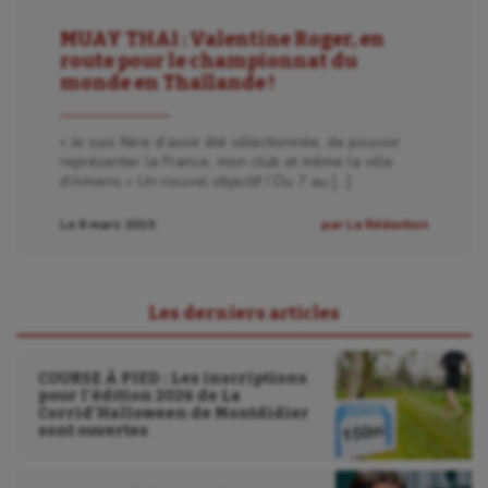
Fitness
MUAY THAI : Valentine Roger, en
route pour le championnat du
Flag football
monde en Thaïlande !
Football américain
« Je suis fière d’avoir été sélectionnée, de pouvoir
représenter la France, mon club et même la ville
Futsal
d’Amiens » Un nouvel objectif ! Du 7 au […]
Golf
Le 6 mars 2019
par La Rédaction
Gymnastique
Gymnastique rythmique
Les derniers articles
Haltérophilie
COURSE À PIED : Les inscriptions
Handisport
pour l’édition 2026 de La
Corrid’Halloween de Montdidier
Hippisme
sont ouvertes
Jeux Olympiques et Paralympiques