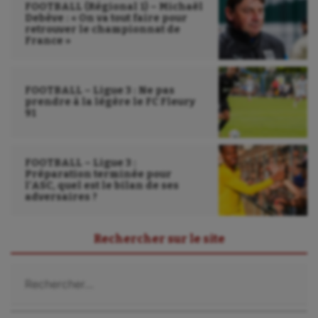
FOOTBALL (Régional 1) – Michaël
Kayak-polo
Debève : « On va tout faire pour
retrouver le championnat de
France »
Korfbal
Longue paume
FOOTBALL – Ligue 3 : Ne pas
Moto
prendre à la légère le FC Fleury
91
Natation
Natation artistique
FOOTBALL – Ligue 3 :
Préparation terminée pour
Omnisports
l’ASC, quel est le bilan de ses
adversaires ?
Outdoor
Rechercher sur le site
Paddle
Rechercher :
Parkour
Patinage artistique