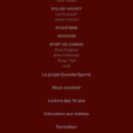
RCA Tennis
ROLLER-HOCKEY
Les Ecureuils
Green Falcons
ATHLÉTISME
NATATION
SPORT DE COMBAT
Boxe Anglaise
Boxe Française
Muay Thaï
Judo
Le projet Gazette Sports
Nous soutenir
Le livre des 10 ans
Education aux médias
Formation