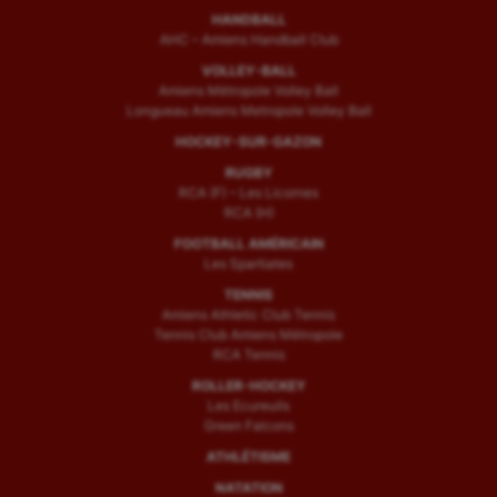
Sport handicap
HANDBALL
AHC – Amiens Handball Club
Sport santé
VOLLEY-BALL
Amiens Métropole Volley Ball
Sport-entreprise
Longueau Amiens Metropole Volley Ball
Sport-santé
HOCKEY-SUR-GAZON
RUGBY
Tir
RCA (F) – Les Licornes
RCA (H)
Tir à l'arc
FOOTBALL AMÉRICAIN
Les Spartiates
Triathlon
TENNIS
Ultimate frisbee
Amiens Athletic Club Tennis
Tennis Club Amiens Métropole
RCA Tennis
UNSS
ROLLER-HOCKEY
Voile
Les Ecureuils
Green Falcons
Wakeboard
ATHLÉTISME
NATATION
Water-polo