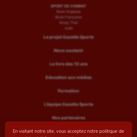
SPORT DE COMBAT
Boxe Anglaise
Boxe Française
Muay Thaï
Judo
Le projet Gazette Sports
Nous soutenir
Le livre des 10 ans
Education aux médias
Formation
L’équipe Gazette Sports
Nos partenaires
En visitant notre site, vous acceptez notre politique de
Recrutement