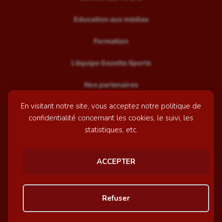
Education aux médias
Formation
L’équipe Gazette Sports
Nos partenaires
En visitant notre site, vous acceptez notre politique de
Recrutement
confidentialité concernant les cookies, le suivi, les
Mentions légales
statistiques, etc.
Contactez-nous
ACCEPTER
© GazetteSports - 2026 | Site internet réalisé par
l'agence
Refuser
Awelty
Personnaliser