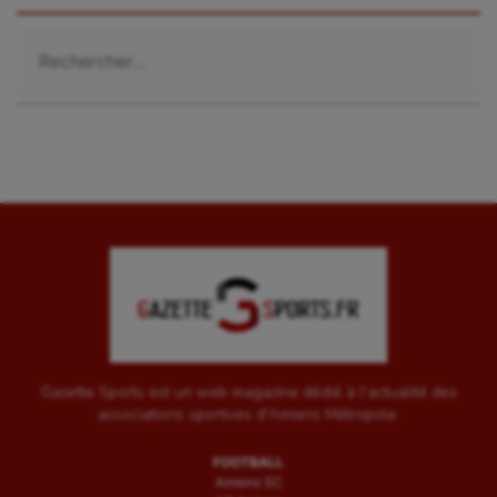
Sarbacane
Rechercher :
Sauvetage sportif
Sport adapté
Sport handicap
Sport santé
Sport-entreprise
Sport-santé
Tir
Tir à l'arc
Gazette Sports est un web magazine dédié à l'actualité des
Triathlon
associations sportives d'Amiens Métropole.
Ultimate frisbee
FOOTBALL
Amiens SC
UNSS