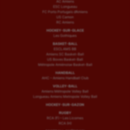
AC Amiens
ESC Longueau
Voile
FC Porto Portugais d’Amiens
US Camon
Wakeboard
RC Amiens
HOCKEY-SUR-GLACE
Water-polo
Les Gothiques
BASKET-BALL
ESCLAMS BB
Amiens SC Basket-Ball
US Boves Basket-Ball
Métropole Amiénoise Basket-Ball
HANDBALL
AHC – Amiens Handball Club
VOLLEY-BALL
Amiens Métropole Volley Ball
Longueau Amiens Metropole Volley Ball
HOCKEY-SUR-GAZON
RUGBY
RCA (F) – Les Licornes
RCA (H)