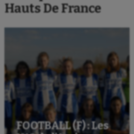
Hauts De France
FOOTBALL (F) : Les
Aéronautique