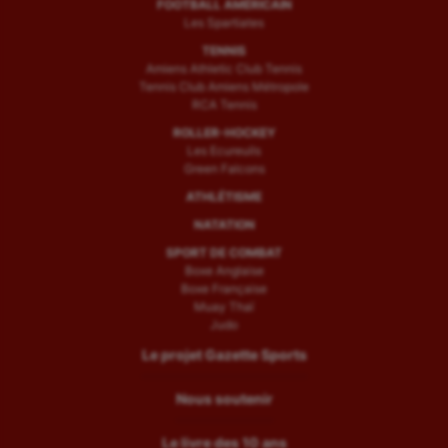
FOOTBALL AMÉRICAIN
Les Spartiates
TENNIS
Amiens Athletic Club Tennis
Tennis Club Amiens Métropole
RCA Tennis
ROLLER-HOCKEY
Les Ecureuils
Green Falcons
ATHLÉTISME
NATATION
SPORT DE COMBAT
Boxe Anglaise
Boxe Française
Muay Thaï
Judo
Le projet Gazette Sports
Nous soutenir
Le livre des 10 ans