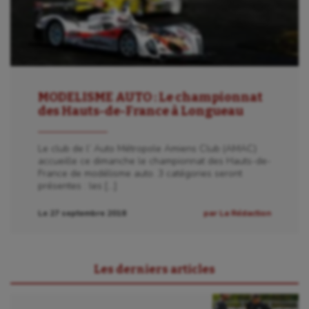
Golf
Gymnastique
Gymnastique rythmique
Haltérophilie
MODELISME AUTO : Le championnat
des Hauts-de-France à Longueau
Handisport
Le club de l’ Auto Métropole Amiens Club (AMAC)
Hippisme
accueille ce dimanche le championnat des Hauts-de-
France de modélisme auto. 3 catégories seront
Jeux Olympiques et Paralympiques
présentes : les […]
Kayak-polo
Le 27 septembre 2018
par La Rédaction
Korfbal
Longue paume
Les derniers articles
Moto