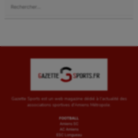
Rechercher :
Patinage artistique
Pétanque
Plongée
Randonnée / Marche
Roller-derby
Sarbacane
Sauvetage sportif
Sport adapté
Gazette Sports est un web magazine dédié à l'actualité des
Sport handicap
associations sportives d'Amiens Métropole.
Sport santé
FOOTBALL
Amiens SC
Sport-entreprise
AC Amiens
ESC Longueau