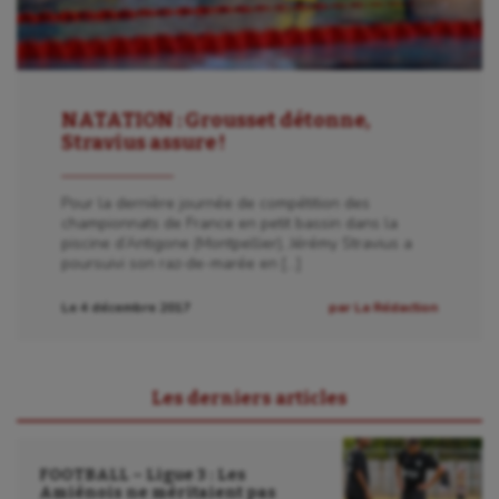
Escrime
Fitness
Flag football
NATATION : Grousset détonne,
Stravius assure !
Football américain
Pour la dernière journée de compétition des
Futsal
championnats de France en petit bassin dans la
piscine d’Antigone (Montpellier), Jérémy Stravius a
Golf
poursuivi son raz-de-marée en […]
Gymnastique
Le 4 décembre 2017
par La Rédaction
Gymnastique rythmique
Haltérophilie
Les derniers articles
Handisport
Hippisme
FOOTBALL – Ligue 3 : Les
Amiénois ne méritaient pas