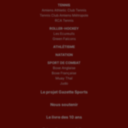
TENNIS
Amiens Athletic Club Tennis
Tennis Club Amiens Métropole
RCA Tennis
ROLLER-HOCKEY
Les Ecureuils
Green Falcons
ATHLÉTISME
NATATION
SPORT DE COMBAT
Boxe Anglaise
Boxe Française
Muay Thaï
Judo
Le projet Gazette Sports
Nous soutenir
Le livre des 10 ans