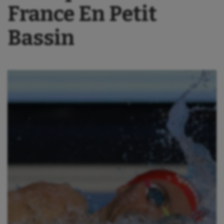
France En Petit
Bassin
Aéronautique
Athlétisme
Auto
Aviron
Balle à la main
Ballon au poing
Baseball