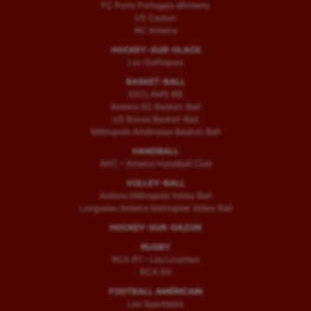
Sport-santé
FC Porto Portugais d’Amiens
US Camon
Tir
RC Amiens
HOCKEY-SUR-GLACE
Tir à l'arc
Les Gothiques
BASKET-BALL
Triathlon
ESCLAMS BB
Amiens SC Basket-Ball
Ultimate frisbee
US Boves Basket-Ball
Métropole Amiénoise Basket-Ball
UNSS
HANDBALL
AHC – Amiens Handball Club
Voile
VOLLEY-BALL
Wakeboard
Amiens Métropole Volley Ball
Longueau Amiens Metropole Volley Ball
Water-polo
HOCKEY-SUR-GAZON
RUGBY
RCA (F) – Les Licornes
RCA (H)
FOOTBALL AMÉRICAIN
Les Spartiates