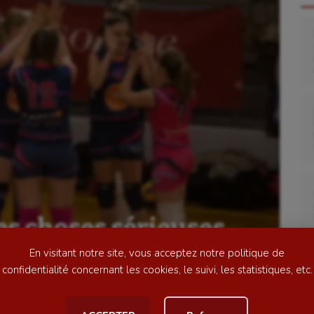
se
Kayak-polo
tation
Korfbal
lade
Longue paume
ime
Moto
s choses sérieuses
ess
Natation
les filles de l’AMVB
En visitant notre site, vous acceptez notre politique de
football
Natation artistique
confidentialité concernant les cookies, le suivi, les statistiques, etc.
ball américain
Omnisports