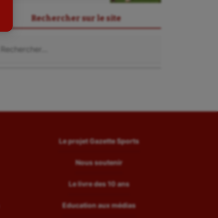
Tir
Rechercher sur le site
Tir à l'arc
chercher :
Triathlon
Ultimate frisbee
UNSS
Voile
Wakeboard
Water-polo
Le projet Gazette Sports
Nous soutenir
Le livre des 10 ans
Education aux médias