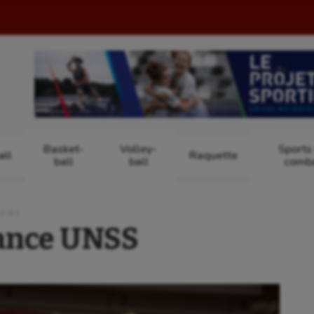
Basket-
Volley-
Sports
ll
Raquette
ball
ball
comb
IENS
ance UNSS