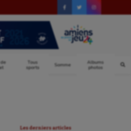
 de
Tous
Albums
Somme
at
sports
photos
Les derniers articles