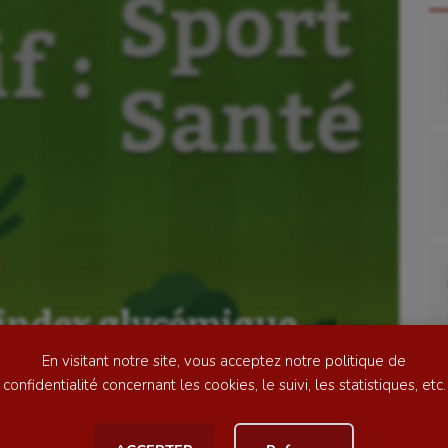
se
Kayak-polo
tation
Korfbal
lade
Longue paume
ime
Moto
L’index glycémique,
ess
Natation
t ?
En visitant notre site, vous acceptez notre politique de
football
Natation artistique
confidentialité concernant les cookies, le suivi, les statistiques, etc.
ball américain
Omnisports