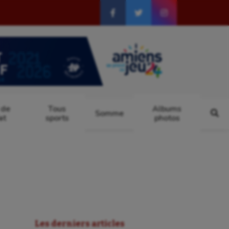
 de
Tous
Albums
Somme
at
sports
photos
Les derniers articles