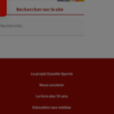
Tir
Rechercher sur le site
Tir à l'arc
chercher :
Triathlon
Ultimate frisbee
UNSS
Voile
Wakeboard
Water-polo
Le projet Gazette Sports
Nous soutenir
Le livre des 10 ans
Education aux médias