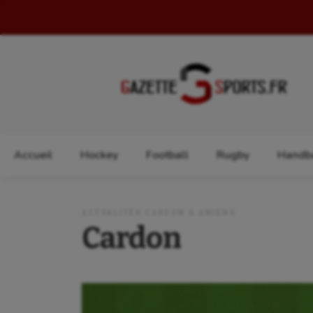
Rechercher :
Accueil
Hockey
Football
Rugby
Handba
ACTUALITÉS CARDON À AMIENS
Cardon