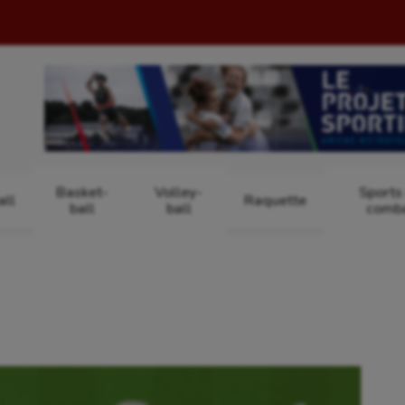
Basket-
Volley-
Sports
ll
Raquette
ball
ball
comb