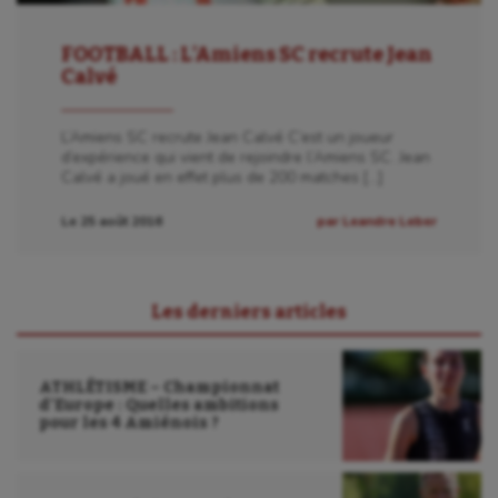
Kayak-polo
FOOTBALL : L’Amiens SC recrute Jean
Korfbal
Calvé
Longue paume
L’Amiens SC recrute Jean Calvé C’est un joueur
Moto
d’expérience qui vient de rejoindre l’Amiens SC. Jean
Calvé a joué en effet plus de 200 matches […]
Natation
Le 25 août 2016
par Leandre Leber
Natation artistique
Omnisports
Les derniers articles
Outdoor
Paddle
ATHLÉTISME – Championnat
d’Europe : Quelles ambitions
Parkour
pour les 4 Amiénois ?
Patinage artistique