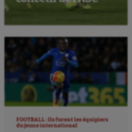
Aéronautique
Athlétisme
Auto
Aviron
Balle à la main
Ballon au poing
Baseball
FOOTBALL : Ils furent les équipiers
du jeune international
Billard