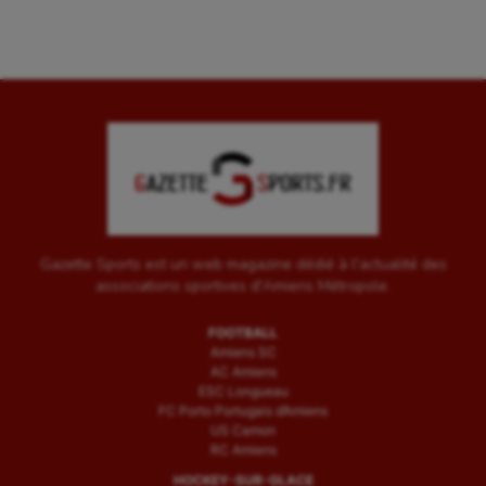
Tir
Tir à l'arc
Triathlon
Ultimate frisbee
UNSS
Voile
Wakeboard
Gazette Sports est un web magazine dédié à l'actualité des
associations sportives d'Amiens Métropole.
Water-polo
FOOTBALL
Amiens SC
AC Amiens
ESC Longueau
FC Porto Portugais d’Amiens
US Camon
RC Amiens
HOCKEY-SUR-GLACE