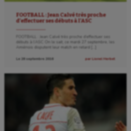
Fitness
FOOTBALL : Jean Calvé très proche
Flag football
d’effectuer ses débuts à l’ASC
Football américain
FOOTBALL : Jean Calvé très proche d’effectuer ses
débuts à l’ASC On le sait, ce mardi 27 septembre, les
Futsal
Amiénois disputent leur match en retard […]
Golf
Le 26 septembre 2016
par Lionel Herbet
Gymnastique
Gymnastique rythmique
Haltérophilie
Handisport
Hippisme
Jeux Olympiques et Paralympiques