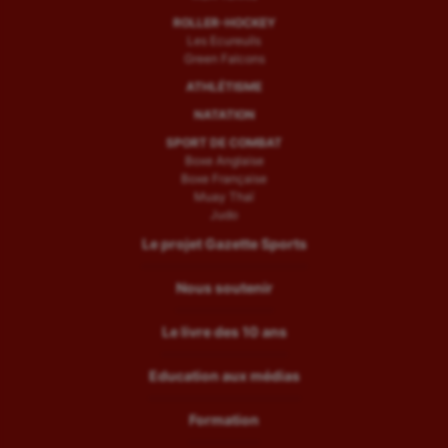
ROLLER-HOCKEY
Les Ecureuils
Green Falcons
ATHLÉTISME
NATATION
SPORT DE COMBAT
Boxe Anglaise
Boxe Française
Muay Thaï
Judo
Le projet Gazette Sports
Nous soutenir
Le livre des 10 ans
Education aux médias
Formation