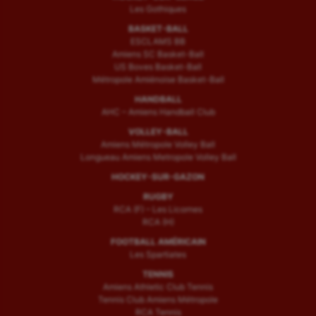
Les Gothiques
BASKET-BALL
ESCLAMS BB
Amiens SC Basket-Ball
US Boves Basket-Ball
Métropole Amiénoise Basket-Ball
HANDBALL
AHC – Amiens Handball Club
VOLLEY-BALL
Amiens Métropole Volley Ball
Longueau Amiens Metropole Volley Ball
HOCKEY-SUR-GAZON
RUGBY
RCA (F) – Les Licornes
RCA (H)
FOOTBALL AMÉRICAIN
Les Spartiates
TENNIS
Amiens Athletic Club Tennis
Tennis Club Amiens Métropole
RCA Tennis