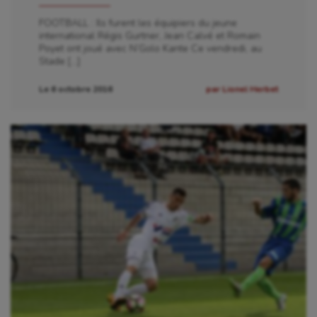
FOOTBALL : Ils furent les équipiers du jeune
Boules lyonnaises
international Régis Gurtner, Jean Calvé et Romain
Poyet ont joué avec N’Golo Kante Ce vendredi, au
Canoë-kayak
Stade […]
Cerf Volant
Le 6 octobre 2016
par Lionel Herbet
Cheerleading
Course à pied
Crossfit
Cyclisme
Danse
Equitation
Escalade
Escrime