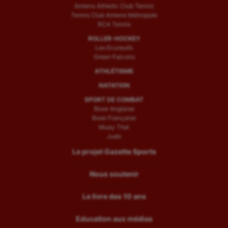
Amiens Athletic Club Tennis
Tennis Club Amiens Métropole
RCA Tennis
ROLLER-HOCKEY
Les Ecureuils
Green Falcons
ATHLÉTISME
NATATION
SPORT DE COMBAT
Boxe Anglaise
Boxe Française
Muay Thaï
Judo
Le projet Gazette Sports
Nous soutenir
Le livre des 10 ans
Education aux médias