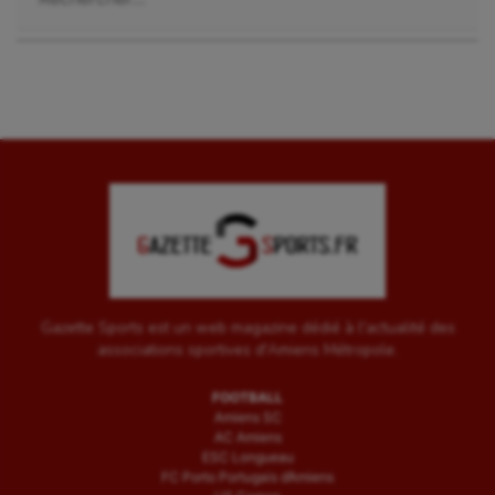
Gazette Sports est un web magazine dédié à l'actualité des
associations sportives d'Amiens Métropole.
FOOTBALL
Amiens SC
AC Amiens
ESC Longueau
FC Porto Portugais d’Amiens