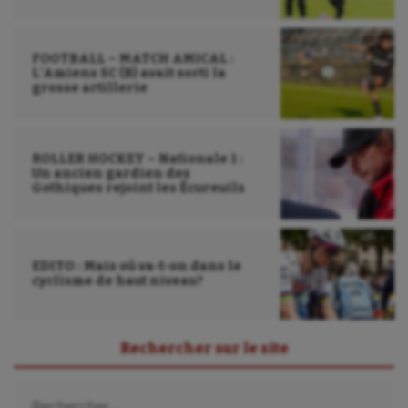
FOOTBALL – MATCH AMICAL :
L’Amiens SC (B) avait sorti la
grosse artillerie
ROLLER HOCKEY – Nationale 1 :
Un ancien gardien des
Gothiques rejoint les Écureuils
EDITO : Mais où va-t-on dans le
cyclisme de haut niveau?
Rechercher sur le site
Rechercher :