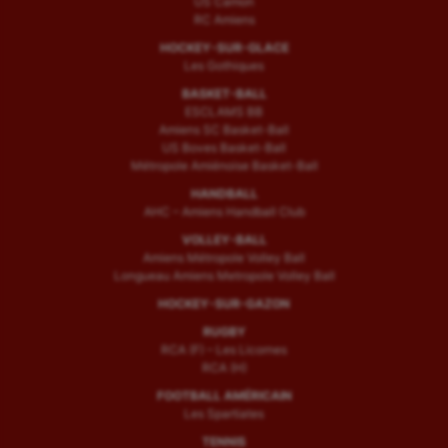
US Camon
RC Amiens
HOCKEY-SUR-GLACE
Les Gothiques
BASKET-BALL
ESCLAMS BB
Amiens SC Basket-Ball
US Boves Basket-Ball
Métropole Amiénoise Basket-Ball
HANDBALL
AHC – Amiens Handball Club
VOLLEY-BALL
Amiens Métropole Volley Ball
Longueau Amiens Metropole Volley Ball
HOCKEY-SUR-GAZON
RUGBY
RCA (F) – Les Licornes
RCA (H)
FOOTBALL AMÉRICAIN
Les Spartiates
TENNIS