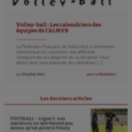
Volley-ball : Les calendriers des
équipes de l’ALMVB
La Fédération Française de Volley-Ball a récemment
communiqué les calendriers des différents
championnats et catégories de sa discipline. Nous
allons donc vous présenter les calendriers […]
Le 29 juillet 2014
par La Rédaction
Les derniers articles
FOOTBALL – Ligue 3 : Les
Amiénois ne méritaient pas
mieux qu’un point à Fleury