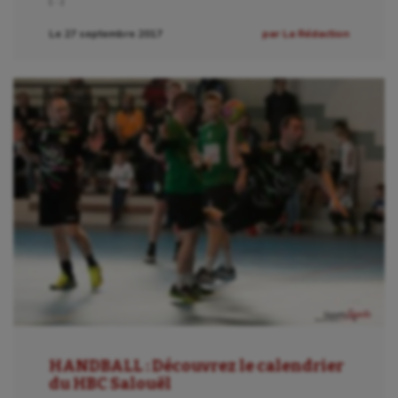
Sauvetage sportif
Le 27 septembre 2017
par La Rédaction
Sport adapté
Sport handicap
Sport santé
Sport-entreprise
Sport-santé
Tir
Tir à l'arc
Triathlon
Ultimate frisbee
HANDBALL : Découvrez le calendrier
UNSS
du HBC Salouël