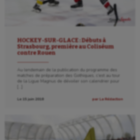
Crossfit
Cyclisme
Danse
HOCKEY-SUR-GLACE : Débuts à
Strasbourg, première au Coliséum
Equitation
contre Rouen
Escalade
Au lendemain de la publication du programme des
Escrime
matches de préparation des Gothiques, c’est au tour
de la Ligue Magnus de dévoiler son calendrier pour
Fitness
[…]
Flag football
Le 15 juin 2018
par La Rédaction
Football américain
Futsal
Golf