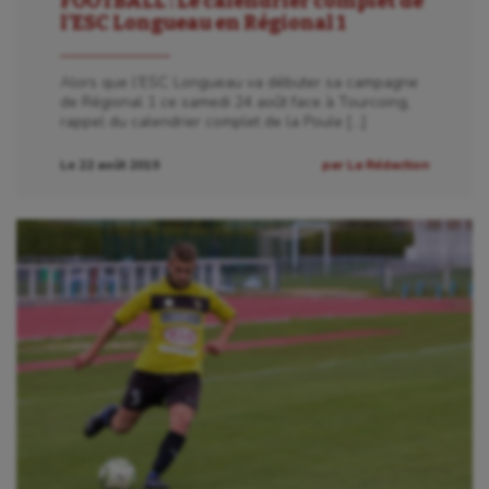
FOOTBALL : Le calendrier complet de
l’ESC Longueau en Régional 1
Alors que l’ESC Longueau va débuter sa campagne
de Régional 1 ce samedi 24 août face à Tourcoing,
rappel du calendrier complet de la Poule […]
Le 22 août 2019
par La Rédaction