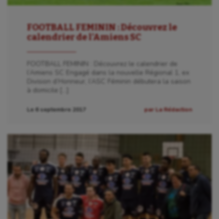
FOOTBALL FEMININ : Découvrez le
calendrier de l’Amiens SC
FOOTBALL FEMININ : Découvrez le calendrier de
l’Amiens SC Engagé dans la nouvelle Régional 1, ex
Division d’Honneur, l’ASC Féminin débutera la saison
à domicile […]
Le 6 septembre 2017
par La Rédaction