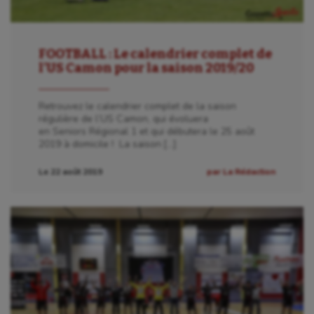
FOOTBALL : Le calendrier complet de
l’US Camon pour la saison 2019/20
Retrouvez le calendrier complet de la saison
régulière de l’US Camon, qui évoluera
en Seniors Régional 1 et qui débutera le 25 août
2019 à domicile ! La saison […]
Le 22 août 2019
par La Rédaction