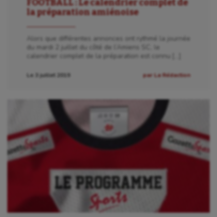
FOOTBALL : Le calendrier complet de
la préparation amiénoise
Alors que différentes annonces ont rythmé la journée
du mardi 2 juillet du côté de l’Amiens SC, le
calendrier complet de la préparation est connu […]
Le 3 juillet 2019
par La Rédaction
Aéronautique