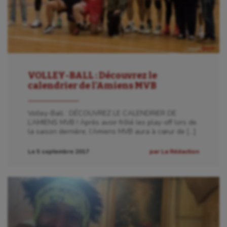
VOLLEY-BALL : Découvrez le
calendrier de l’Amiens MVB
Volley-Ball : DÉCOUVREZ LE CALENDRIER DE
L’AMIENS MVB ! Après avoir frôlé les play-off lors de
la saison dernière, l’Amiens MVB aura à cœur de […]
Le 5 septembre 2017
par La Rédaction