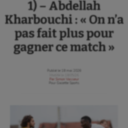
1) – Abdellah
Kharbouchi : « On n’a
pas fait plus pour
gagner ce match »
Publié le
18 mai 2026
Modifié le
18/05/26
Par
Simon Vasseur
Pour
Gazette Sports