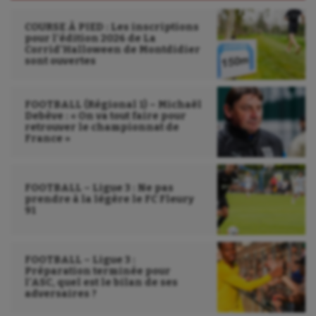
COURSE À PIED : Les inscriptions
pour l’édition 2026 de La
Corrid’Halloween de Montdidier
sont ouvertes
FOOTBALL (Régional 1) – Michaël
Debève : « On va tout faire pour
retrouver le championnat de
France »
FOOTBALL – Ligue 3 : Ne pas
prendre à la légère le FC Fleury
91
FOOTBALL – Ligue 3 :
Préparation terminée pour
l’ASC, quel est le bilan de ses
adversaires ?