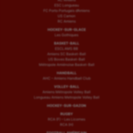
ESC Longueau
FC Porto Portugais d’Amiens
US Camon
RC Amiens
HOCKEY-SUR-GLACE
Les Gothiques
BASKET-BALL
ESCLAMS BB
Amiens SC Basket-Ball
US Boves Basket-Ball
Métropole Amiénoise Basket-Ball
HANDBALL
AHC – Amiens Handball Club
VOLLEY-BALL
Amiens Métropole Volley Ball
Longueau Amiens Metropole Volley Ball
HOCKEY-SUR-GAZON
RUGBY
RCA (F) – Les Licornes
RCA (H)
FOOTBALL AMÉRICAIN