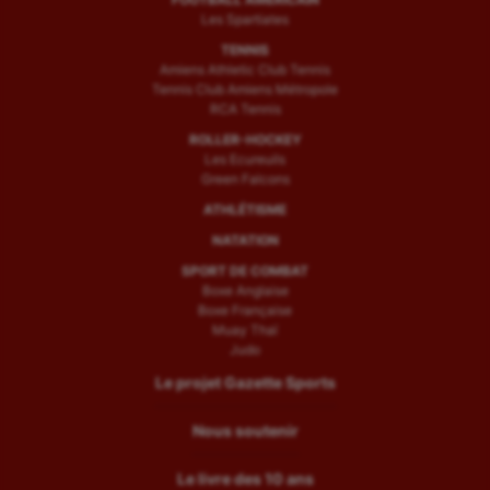
Les Spartiates
TENNIS
Amiens Athletic Club Tennis
Tennis Club Amiens Métropole
RCA Tennis
ROLLER-HOCKEY
Les Ecureuils
Green Falcons
ATHLÉTISME
NATATION
SPORT DE COMBAT
Boxe Anglaise
Boxe Française
Muay Thaï
Judo
Le projet Gazette Sports
Nous soutenir
Le livre des 10 ans