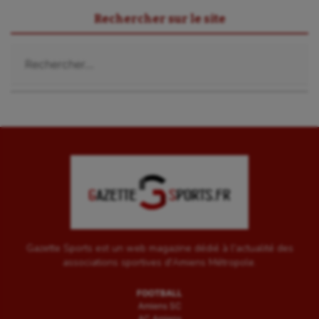
Rechercher sur le site
Rechercher :
Gazette Sports est un web magazine dédié à l'actualité des
associations sportives d'Amiens Métropole.
FOOTBALL
Amiens SC
AC Amiens