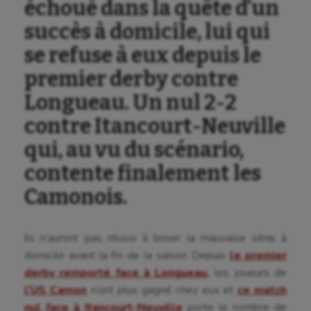
échoué dans la quête d’un
succès à domicile, lui qui
se refuse à eux depuis le
premier derby contre
Longueau. Un nul 2-2
contre Itancourt-Neuville
qui, au vu du scénario,
contente finalement les
Camonois.
Ils n’auront pas réussi à briser la mauvaise série à
domicile avant la fin de la saison. Depuis
le premier
derby remporté face à Longueau,
les joueurs de
l’US Camon
n’ont plus gagné chez eux et
ce match
nul face à Itancourt-Neuville
porte le nombre de