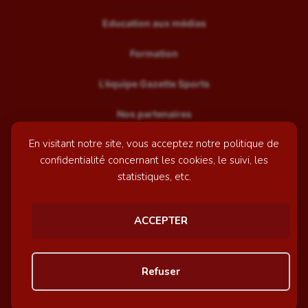
Education aux médias
Formation
L’équipe Gazette Sports
Nos partenaires
En visitant notre site, vous acceptez notre politique de
Recrutement
confidentialité concernant les cookies, le suivi, les
Mentions légales
statistiques, etc.
Contactez-nous
ACCEPTER
© GazetteSports - 2026 | Site internet réalisé par
l'agence
Refuser
Awelty
Personnaliser