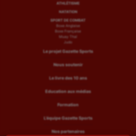
ATHLÉTISME
NATATION
SPORT DE COMBAT
Boxe Anglaise
Boxe Française
Muay Thaï
Judo
Le projet Gazette Sports
Nous soutenir
Le livre des 10 ans
Education aux médias
Formation
L’équipe Gazette Sports
Nos partenaires