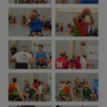
Canoë-kayak
Cerf Volant
Cheerleading
Course à pied
Crossfit
Cyclisme
Danse
Equitation
Escalade
Escrime
Fitness