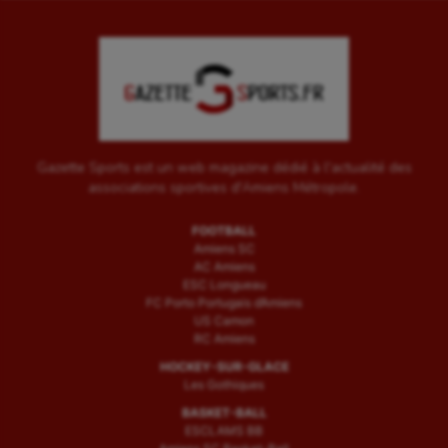
Gazette Sports est un web magazine dédié à l'actualité des
associations sportives d'Amiens Métropole.
FOOTBALL
Amiens SC
AC Amiens
ESC Longueau
FC Porto Portugais d’Amiens
US Camon
RC Amiens
HOCKEY-SUR-GLACE
Les Gothiques
BASKET-BALL
ESCLAMS BB