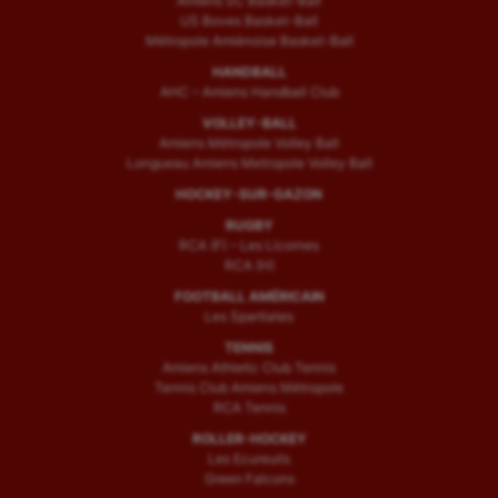
Amiens SC Basket-Ball
US Boves Basket-Ball
Métropole Amiénoise Basket-Ball
HANDBALL
AHC – Amiens Handball Club
VOLLEY-BALL
Amiens Métropole Volley Ball
Longueau Amiens Metropole Volley Ball
HOCKEY-SUR-GAZON
RUGBY
RCA (F) – Les Licornes
RCA (H)
FOOTBALL AMÉRICAIN
Les Spartiates
TENNIS
Amiens Athletic Club Tennis
Tennis Club Amiens Métropole
RCA Tennis
ROLLER-HOCKEY
Les Ecureuils
Green Falcons