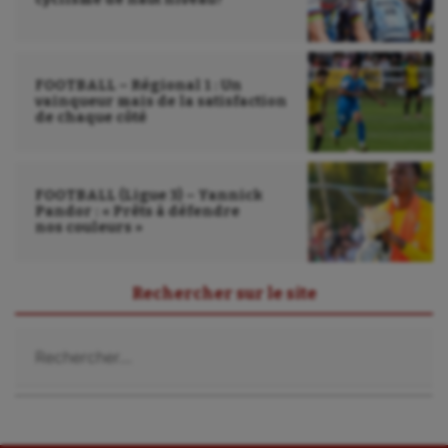
FOOTBALL – Régional 1 : Un
vainqueur mais de la satisfaction
de chaque côté
FOOTBALL (Ligue 3) – Yannick
Pandor : « Prêts à défendre
nos couleurs »
Rechercher sur le site
Rechercher :