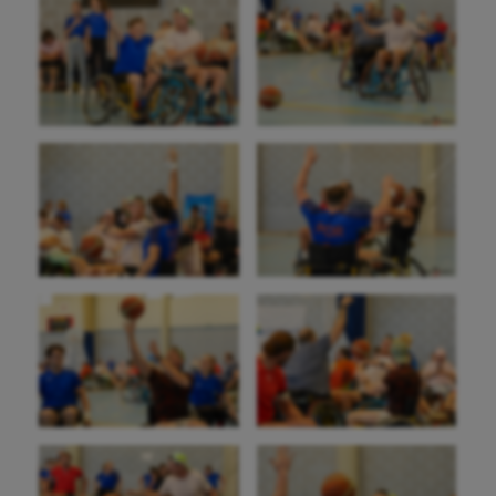
Flag football
Football américain
Futsal
Golf
Gymnastique
Gymnastique rythmique
Haltérophilie
Handisport
Hippisme
Jeux Olympiques et Paralympiques
Kayak-polo