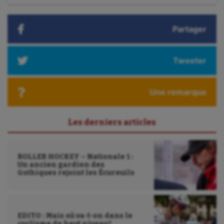
Tir à l'arc
Triathlon
Partager
Ultimate frisbee
Tweeter
UNSS
Voile
Une remarque
Wakeboard
Water-polo
Les derniers articles
ROLLER HOCKEY – Nationale 1 :
Un ancien gardien des
Gothiques rejoint les Écureuils
EDITO : Mais où va-t-on dans le
cyclisme de haut niveau?