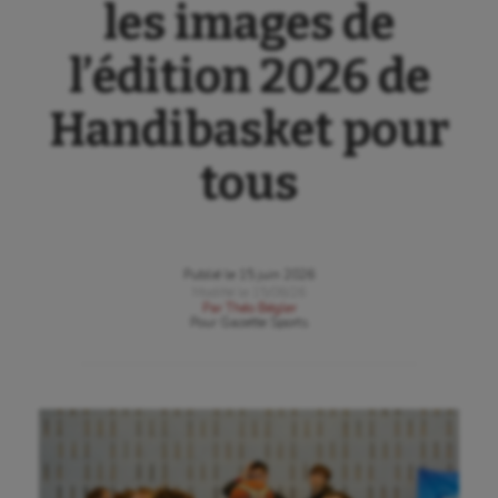
les images de
l’édition 2026 de
Handibasket pour
tous
Publié le
15 juin 2026
Modifié le
15/06/26
Par
Théo Bégler
Pour
Gazette Sports