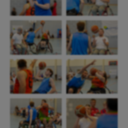
Aéronautique
Athlétisme
Auto
Aviron
Balle à la main
Ballon au poing
Baseball
Billard
Boules lyonnaises