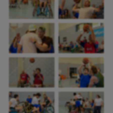
Korfbal
Longue paume
Moto
Natation
Natation artistique
Omnisports
Outdoor
Paddle
Parkour
Patinage artistique
Pétanque