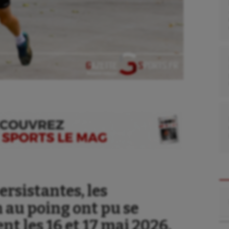
ersistantes, les
Re
 au poing ont pu se
t les 16 et 17 mai 2026,