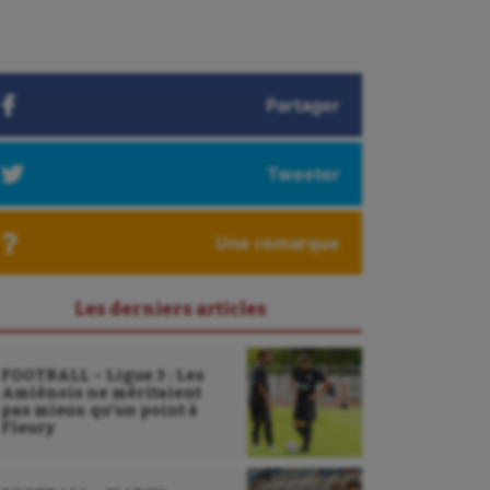
Partager
Tweeter
Une remarque
Les derniers articles
FOOTBALL – Ligue 3 : Les
Amiénois ne méritaient
pas mieux qu’un point à
Fleury