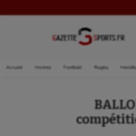
Rechercher :
Accueil
Hockey
Football
Rugby
Handba
BALLON
compétitio