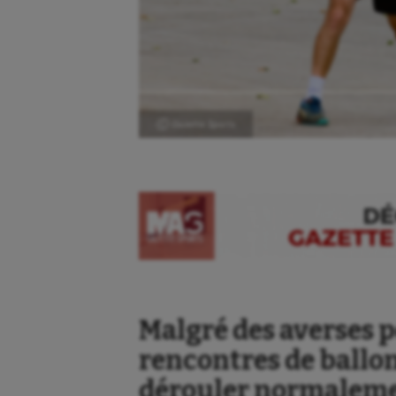
Ⓒ Gazette Sports
Malgré des averses p
rencontres de ballon
dérouler normalemen