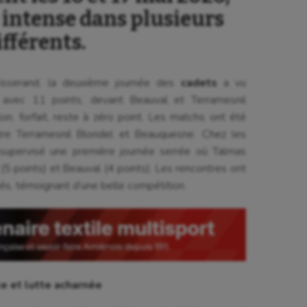
 intense dans plusieurs
ifférents.
Tisserand, la deuxième journée des
cadets
a vu
 avec 11 points, devant Beauval et Terramesnil
on, forfait, reste à zéro point. Les matchs ont été
tre Terramesnil Blondel et Beauquesne. Chez les
 supervisé une première journée serrée où Talmas
(5 points) et Beauval (4 points). Les rencontres ont
és, témoignant d’une belle compétition.
se
Kayak-polo
tation
Korfbal
lade
Longue paume
le et lutte acharnée
ime
Moto