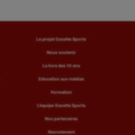
Le projet Gazette Sports
Nous soutenir
Le livre des 10 ans
Education aux médias
Formation
L’équipe Gazette Sports
Nos partenaires
Recrutement