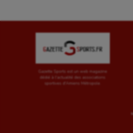
Gazette Sports est un web magazine
dédié à l'actualité des associations
sportives d'Amiens Métropole.
M