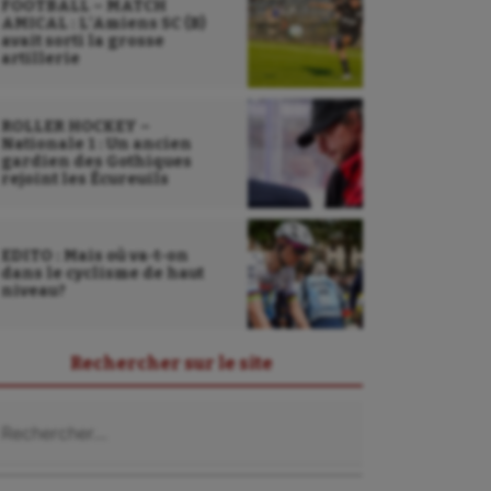
FOOTBALL – MATCH
AMICAL : L’Amiens SC (B)
avait sorti la grosse
artillerie
ROLLER HOCKEY –
Nationale 1 : Un ancien
gardien des Gothiques
rejoint les Écureuils
EDITO : Mais où va-t-on
dans le cyclisme de haut
niveau?
Rechercher sur le site
chercher :