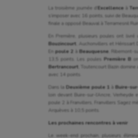
La troisième journée d’
Excellence
à
Ter
s’imposer avec 16 points, suivi de Beauq
finale a opposé Beauval à Terramesnil Ruin
En Première, plusieurs poules ont livr
Bouzincourt
, Auchonvillers et Hérissart
En
poule 2
à
Beauquesne
, Ribemont-s
13,5 points. Les poules
Première B
on
Bertrancourt
, Toutencourt Bazin domine 
avec 14 points.
Dans la
Deuxième poule 1
à
Buire-sur
loin devant Buire-sur-l’Ancre, Verheyde
poule 2 à Franvillers, Franvillers Sagez m
Arquèves à 10,5 points.
Les prochaines rencontres à venir
Le week-end prochain, plusieurs élimin