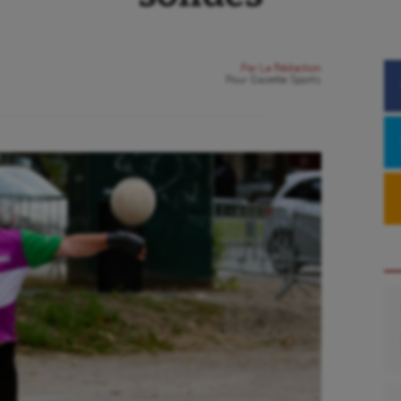
Par
La Rédaction
Pour
Gazette Sports