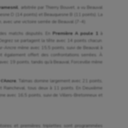
ramesnil
, arbitrée par Thierry Bouvet, a vu Beauval
uesne D (14 points) et Beauquesne B (11 points). La
, avec une victoire serrée de Beauval (7-4).
é des matchs disputés. En
Première A poule 1
à
 Degrez se partagent la tête avec 14 points chacun.
ur-Ancre mène avec 15,5 points, suivi de Beauval à
t également offert des confrontations serrées. À
avec 19 points, tandis qu’à Beauval, Forceville mène
-l’Ancre
, Talmas domine largement avec 21 points,
 et Raincheval, tous deux à 11 points. En Deuxième
ène avec 16,5 points, suivi de Villers-Bretonneux et
atoires et premières triplettes sont programmées