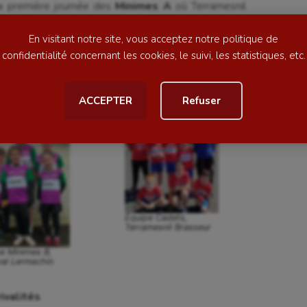
 la première journée des
Minimes A
où Terramesnil
ess
Natation
 de près par Terramesnil Lemaire (5 points) et
En visitant notre site, vous acceptez notre politique de
es équipes de Terramesnil s’est confirmée dans ces
football
Natation artistique
confidentialité concernant les cookies, le suivi, les statistiques, etc.
sous la direction de Léo Allaert, Beauval Lermechin
auval Le Gruiec (5 points) et Terramesnil Eloy (4
ball américain
Omnisports
é une belle combativité dans cette catégorie.
ACCEPTER
Refuser
al
Outdoor
Paddle
astique
Parkour
astique rythmique
Patinage artistique
rophilie
Pétanque
Équipe Cadets,
Terramesnil Brasseur
isport
Plongée
e Minimes B,
al Lermechin
isme
Randonnée / Marche
 Olympiques et Paralympiques
Roller-derby
ivalités