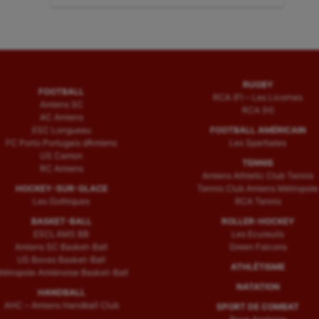
RUGBY
FOOTBALL
RCA (F) – Les Licornes
Amiens SC
RCA (H)
AC Amiens
ESC Longueau
FOOTBALL AMÉRICAIN
FC Porto Portugais d’Amiens
Les Spartiates
US Camon
TENNIS
RC Amiens
Amiens Athletic Club Tennis
HOCKEY-SUR-GLACE
Tennis Club Amiens Métropole
Les Gothiques
RCA Tennis
BASKET-BALL
ROLLER-HOCKEY
ESCLAMS BB
Les Ecureuils
Amiens SC Basket-Ball
Green Falcons
US Boves Basket-Ball
ATHLÉTISME
étropole Amiénoise Basket-Ball
NATATION
HANDBALL
AHC – Amiens Handball Club
SPORT DE COMBAT