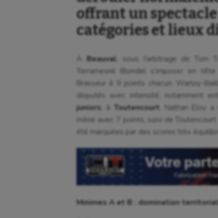
offrant un spectacle
catégories et lieux d
À
Beauval
, sous l’arbitrage de Tom 
Terramesnil Blondel s’imposer en tête
Brasseur à 9 points chacun. Warloy-Baill
disputés avec intensité, notamment en
juniors
, à
Toutencourt
, Nathan Eloy a
mène avec 7 points, suivi de Toutencourt 
été marquées par des scores très équilibr
Aéronautique
Dan
Athlétisme
Equi
Auto
Esca
Minimes A et B : domination territoria
Aviron
Escr