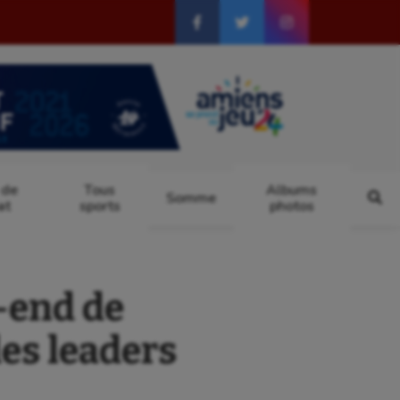
 de
Tous
Albums
Somme
at
sports
photos
-end de
des leaders