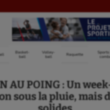
Basket-
Volley-
Sports
ll
Raquette
ball
ball
comb
 AU POING : Un week
n sous la pluie, mais 
solides