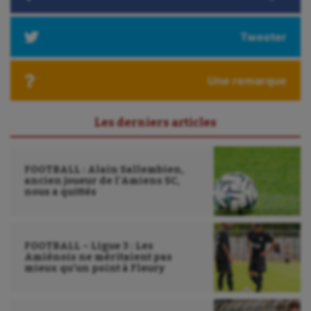
Triathlon
Ultimate frisbee
Tweeter
UNSS
Une remarque
Voile
Wakeboard
Les derniers articles
Water-polo
FOOTBALL : Alain Sallembien,
ancien joueur de l’Amiens SC,
nous a quittés
FOOTBALL – Ligue 3 : Les
Amiénois ne méritaient pas
mieux qu’un point à Fleury