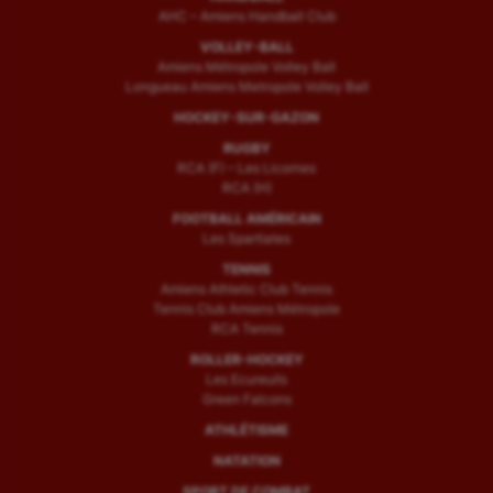
AHC – Amiens Handball Club
VOLLEY-BALL
Amiens Métropole Volley Ball
Longueau Amiens Metropole Volley Ball
HOCKEY-SUR-GAZON
RUGBY
RCA (F) – Les Licornes
RCA (H)
FOOTBALL AMÉRICAIN
Les Spartiates
TENNIS
Amiens Athletic Club Tennis
Tennis Club Amiens Métropole
RCA Tennis
ROLLER-HOCKEY
Les Ecureuils
Green Falcons
ATHLÉTISME
NATATION
SPORT DE COMBAT