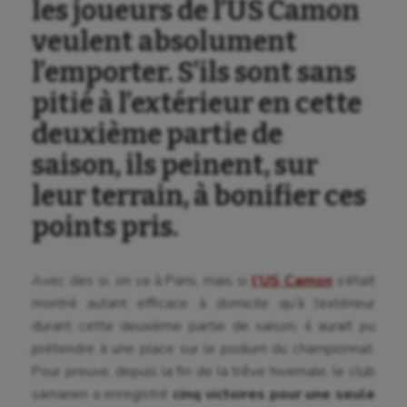
les joueurs de l’US Camon
veulent absolument
l’emporter. S’ils sont sans
pitié à l’extérieur en cette
deuxième partie de
saison, ils peinent, sur
leur terrain, à bonifier ces
points pris.
Avec des si, on va à Paris, mais si
l’US Camon
s’était
montré autant efficace à domicile qu’à l’extérieur
durant cette deuxième partie de saison, il aurait pu
prétendre à une place sur le podium du championnat.
Pour preuve, depuis la fin de la trêve hivernale, le club
samarien a enregistré
cinq victoires pour une seule