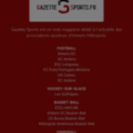
Gazette Sports est un web magazine dédié à l'actualité des
associations sportives d'Amiens Métropole.
FOOTBALL
Amiens SC
AC Amiens
ESC Longueau
FC Porto Portugais d’Amiens
US Camon
RC Amiens
HOCKEY-SUR-GLACE
Les Gothiques
BASKET-BALL
ESCLAMS BB
Amiens SC Basket-Ball
US Boves Basket-Ball
Métropole Amiénoise Basket-Ball
HANDBALL