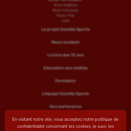
Boxe Anglaise
Boxe Française
Muay Thaï
Judo
Le projet Gazette Sports
Nous soutenir
Le livre des 10 ans
Education aux médias
Formation
L’équipe Gazette Sports
Nos partenaires
En visitant notre site, vous acceptez notre politique de
Recrutement
confidentialité concernant les cookies, le suivi, les