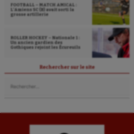
FOOTBALL – MATCH AMICAL :
L’Amiens SC (B) avait sorti la
grosse artillerie
ROLLER HOCKEY – Nationale 1 :
Un ancien gardien des
Gothiques rejoint les Écureuils
Rechercher sur le site
Rechercher :