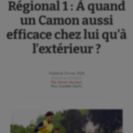
Régional 1 : À quand
un Camon aussi
efficace chez lui qu’à
l’extérieur ?
Publié le
15 mai 2026
Modifié le
15/05/26
Par
Simon Vasseur
Pour
Gazette Sports