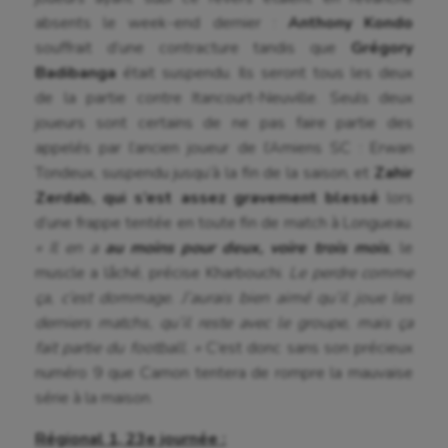
absents le week-end dernier :
Anthony Kondo
Longue paume
souffrait d’une contracture tandis que
Grégory
Moto
Badibanga
était suspendu. Ils seront tous les deux
de la partie contre Itancourt-Neuville. Seuls deux
Natation
joueurs sont certains de ne pas faire partie des
appelés par l’ancien joueur de l’Amiens SC : Erwan
Natation artistique
Tondeux, suspendu jusqu’à la fin de la saison, et
Zahir
Omnisports
Zerdab, qui s’est assez gravement blessé
lors
d’une frappe tentée en toute fin de match à Longueau.
Outdoor
« Il en a
au moins pour deux, voire trois mois
,
le
Paddle
muscle a lâché, précise Kharbouchi.
Le perdre comme
ça, c’est dommage. J’aurais bien aimé qu’il joue les
Parkour
derniers matchs, qu’il reste avec le groupe, mais ça
fait partie du football. »
C’est donc sans son précieux
Patinage artistique
numéro 9 que Camon tentera de rompre la mauvaise
Pétanque
série à la maison.
Plongée
Régional 1, 23e journée :