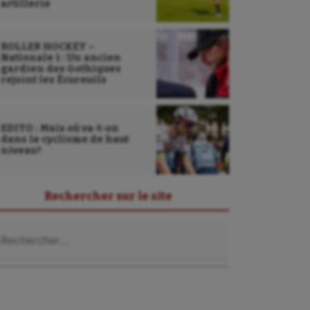
artillerie
ROLLER HOCKEY –
Nationale 1 : Un ancien
gardien des Gothiques
rejoint les Écureuils
EDITO : Mais où va-t-on
dans le cyclisme de haut
niveau?
Rechercher sur le site
chercher :