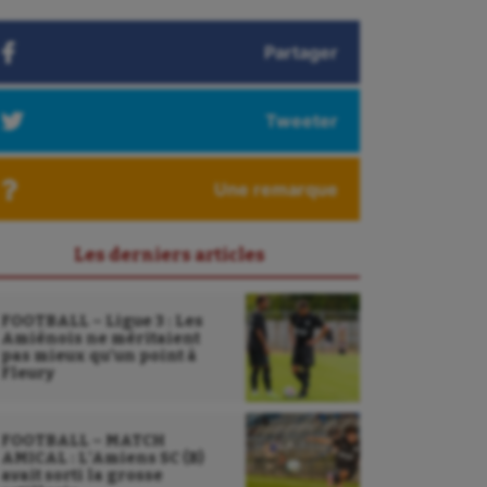
Partager
Tweeter
Une remarque
Les derniers articles
FOOTBALL – Ligue 3 : Les
Amiénois ne méritaient
pas mieux qu’un point à
Fleury
FOOTBALL – MATCH
AMICAL : L’Amiens SC (B)
avait sorti la grosse