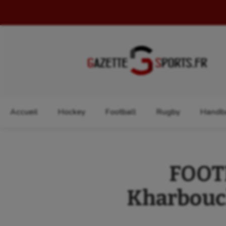
Rechercher :
Accueil
Hockey
Football
Rugby
Handba
FOOTB
Kharbouchi