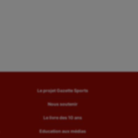
Le projet Gazette Sports
Nous soutenir
Le livre des 10 ans
Education aux médias