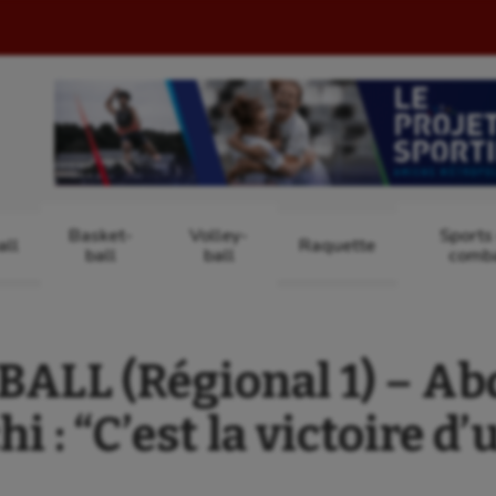
Basket-
Volley-
Sports
ll
Raquette
ball
ball
comb
ALL (Régional 1) – Ab
 : “C’est la victoire d