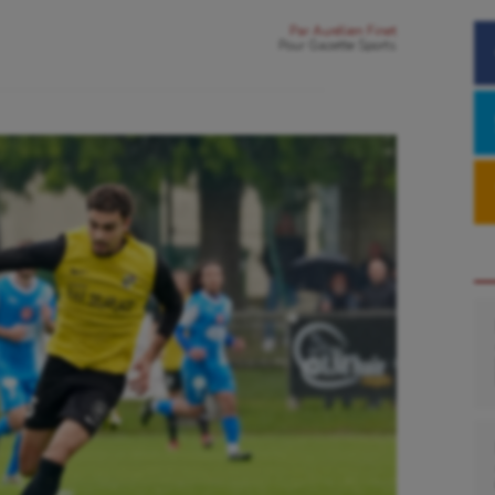
Par
Aurélien Finet
Pour
Gazette Sports