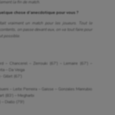
lement la fin de match.
uelque chose d’anecdotique pour vous ?
ait vraiment un match pour les joueurs. Tout le
contents, on passe devant eux, on va tout faire pour
aut possible.
d – Chancerel – Zerrouki (67’) – Lemaire (67’) –
nta – Da Veiga
- Gillet (67’)
eni – Leite Perreira – Gaisse – Gonzales Manrubio
art (83’) – Megharbi
 – Diallo (79’)