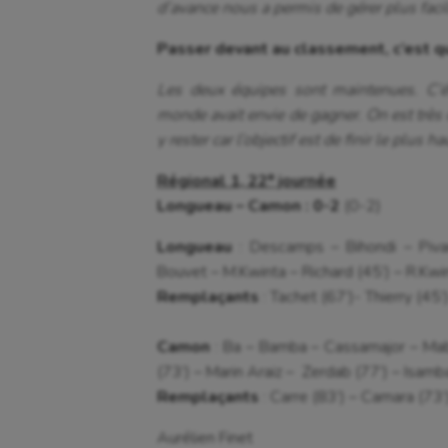
d’avance nous a permis de gérer plus faci
Passer devant au classement, c’est q
Les deux équipes sont maintenues. C’ét
monde avait envie de gagner. On est très 
y rester car l’objectif est de finir le plus h
Régional 1, 22ᵉ journée
Longueau – Camon : 0-2
(0-2)
Longueau
: Descamps – Bihondi – Pivar
Bouvet – M.Kwinta – Richard (45’) – R.Kwi
Remplaçants
: Tachet (67’)- Thierry (45’)
Camon
: Ba – Bamba – Cassamajor – Mabu
(73’) – Marin Araiz – Zerdab (77’) – Isamb
Remplaçants
: Carre (83’) – Camara (73’)
Aurélien Finet