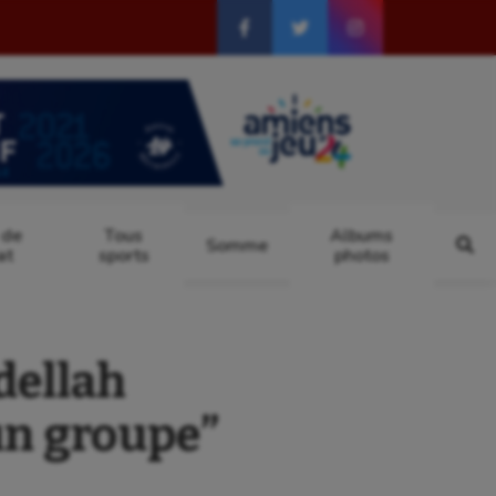
 de
Tous
Albums
Somme
at
sports
photos
dellah
’un groupe”