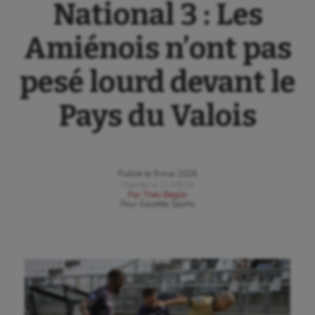
National 3 : Les
Amiénois n’ont pas
pesé lourd devant le
Pays du Valois
Publié le
9 mai 2026
Modifié le
11/05/26
Par
Théo Bégler
Pour
Gazette Sports