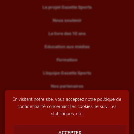
Le projet Gazette Sports
Nous soutenir
Le livre des 10 ans
Education aux médias
Formation
L’équipe Gazette Sports
Nos partenaires
En visitant notre site, vous acceptez notre politique de
Recrutement
confidentialité concernant les cookies, le suivi, les
Mentions légales
statistiques, etc.
Contactez-nous
ACCEPTER