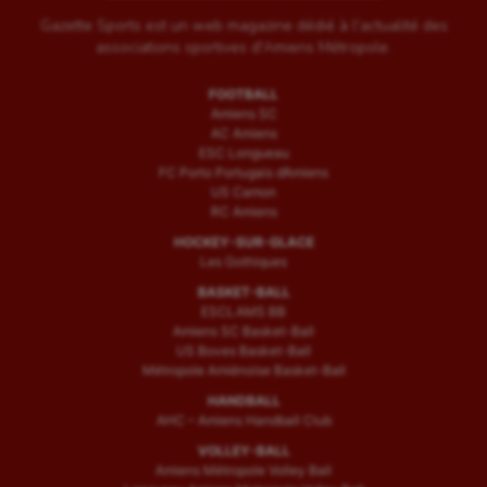
Gazette Sports est un web magazine dédié à l'actualité des
associations sportives d'Amiens Métropole.
FOOTBALL
Amiens SC
AC Amiens
ESC Longueau
FC Porto Portugais d’Amiens
US Camon
RC Amiens
HOCKEY-SUR-GLACE
Les Gothiques
BASKET-BALL
ESCLAMS BB
Amiens SC Basket-Ball
US Boves Basket-Ball
Métropole Amiénoise Basket-Ball
HANDBALL
AHC – Amiens Handball Club
VOLLEY-BALL
Amiens Métropole Volley Ball