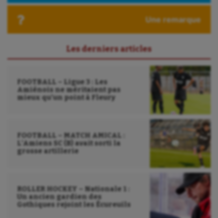
Roller-derby
Une remarque
Sarbacane
Les derniers articles
Sauvetage sportif
Sport adapté
FOOTBALL – Ligue 3 : Les
Sport handicap
Amiénois ne méritaient pas
mieux qu’un point à Fleury
Sport santé
Sport-entreprise
FOOTBALL – MATCH AMICAL :
L’Amiens SC (B) avait sorti la
Sport-santé
grosse artillerie
Tir
Tir à l'arc
ROLLER HOCKEY – Nationale 1 :
Un ancien gardien des
Triathlon
Gothiques rejoint les Écureuils