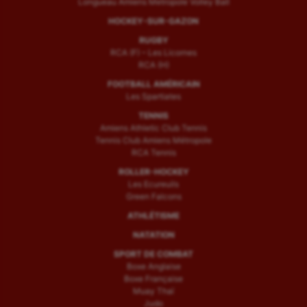
Longueau Amiens Metropole Volley Ball
HOCKEY-SUR-GAZON
RUGBY
RCA (F) – Les Licornes
RCA (H)
FOOTBALL AMÉRICAIN
Les Spartiates
TENNIS
Amiens Athletic Club Tennis
Tennis Club Amiens Métropole
RCA Tennis
ROLLER-HOCKEY
Les Ecureuils
Green Falcons
ATHLÉTISME
NATATION
SPORT DE COMBAT
Boxe Anglaise
Boxe Française
Muay Thaï
Judo