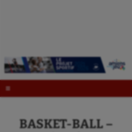
Rechercher :
BASKET-BALL –