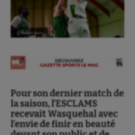
Ⓒ Gazette Sports
Pour son dernier match de
la saison, l’ESCLAMS
recevait Wasquehal avec
l’envie de finir en beauté
devant son public et de