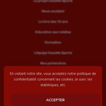
Le projet Gazette Sports
Nous soutenir
Le livre des 10 ans
Education aux médias
Formation
L’équipe Gazette Sports
Nos partenaires
En visitant notre site, vous acceptez notre politique de
Recrutement
confidentialité concernant les cookies, le suivi, les
Mentions légales
statistiques, etc.
Contactez-nous
ACCEPTER