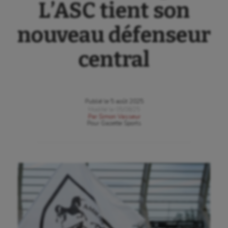
L’ASC tient son
nouveau défenseur
central
Publié le
5 août 2025
Modifié le
05/08/25
Par
Simon Vasseur
Pour
Gazette Sports