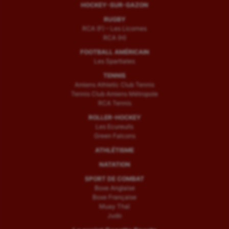
HOCKEY-SUR-GAZON
RUGBY
RCA (F) – Les Licornes
RCA (H)
FOOTBALL AMÉRICAIN
Les Spartiates
TENNIS
Amiens Athletic Club Tennis
Tennis Club Amiens Métropole
RCA Tennis
ROLLER-HOCKEY
Les Ecureuils
Green Falcons
ATHLÉTISME
NATATION
SPORT DE COMBAT
Boxe Anglaise
Boxe Française
Muay Thaï
Judo