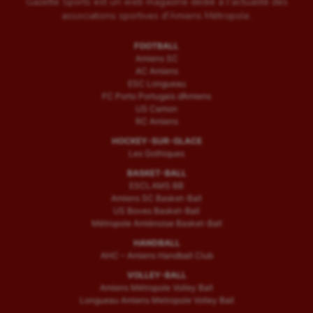
Gazette Sports est un web magazine dédié à l'actualité des
associations sportives d'Amiens Métropole.
FOOTBALL
Amiens SC
AC Amiens
ESC Longueau
FC Porto Portugais d’Amiens
US Camon
RC Amiens
HOCKEY-SUR-GLACE
Les Gothiques
BASKET-BALL
ESCLAMS BB
Amiens SC Basket-Ball
US Boves Basket-Ball
Métropole Amiénoise Basket-Ball
HANDBALL
AHC – Amiens Handball Club
VOLLEY-BALL
Amiens Métropole Volley Ball
Longueau Amiens Metropole Volley Ball