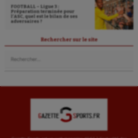
FOOTBALL – Ligue 3 :
Sport-entreprise
Préparation terminée pour
l’ASC, quel est le bilan de ses
Sport-santé
adversaires ?
Tir
Rechercher sur le site
Tir à l'arc
Rechercher :
Triathlon
Ultimate frisbee
UNSS
Voile
Wakeboard
Water-polo