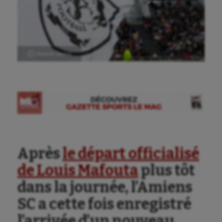
Ⓒ Gazette Sports
Aéronautique
Après
le départ officialisé
Athlétisme
de Louis Mafouta
plus tôt
Auto
dans la journée, l’Amiens
Aviron
SC a cette fois enregistré
Balle à la main
l’arrivée d’un nouveau