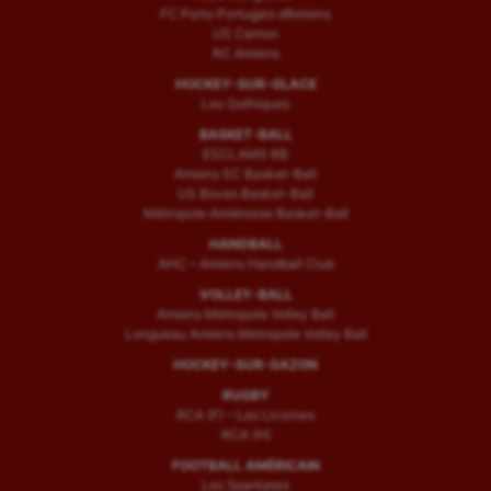
FC Porto Portugais d’Amiens
US Camon
RC Amiens
HOCKEY-SUR-GLACE
Les Gothiques
BASKET-BALL
ESCLAMS BB
Amiens SC Basket-Ball
US Boves Basket-Ball
Métropole Amiénoise Basket-Ball
HANDBALL
AHC – Amiens Handball Club
VOLLEY-BALL
Amiens Métropole Volley Ball
Longueau Amiens Metropole Volley Ball
HOCKEY-SUR-GAZON
RUGBY
RCA (F) – Les Licornes
RCA (H)
FOOTBALL AMÉRICAIN
Les Spartiates