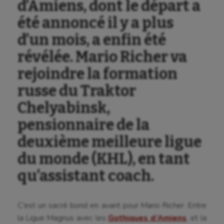
d’Amiens, dont le départ a
Athlétisme
été annoncé il y a plus
Auto
d’un mois, a enfin été
Aviron
révélée. Mario Richer va
rejoindre la formation
Balle à la main
russe du Traktor
Ballon au poing
Chelyabinsk,
Baseball
pensionnaire de la
Billard
deuxième meilleure ligue
Boules lyonnaises
du monde (KHL), en tant
Canoë-kayak
qu’assistant coach.
Cerf Volant
C’est un sacré bond en avant pour Mario Richer. Entre
Cheerleading
la Ligue Magnus avec les
Gothiques d’Amiens
, et la