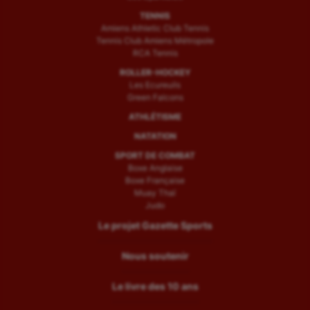
TENNIS
Amiens Athletic Club Tennis
Tennis Club Amiens Métropole
RCA Tennis
ROLLER-HOCKEY
Les Ecureuils
Green Falcons
ATHLÉTISME
NATATION
SPORT DE COMBAT
Boxe Anglaise
Boxe Française
Muay Thaï
Judo
Le projet Gazette Sports
Nous soutenir
Le livre des 10 ans