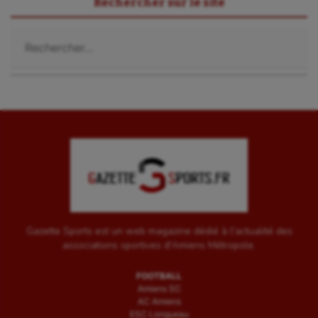
Rechercher sur le site
Voile
Rechercher :
Wakeboard
Water-polo
Gazette Sports est un web magazine dédié à l'actualité des
associations sportives d'Amiens Métropole.
FOOTBALL
Amiens SC
AC Amiens
ESC Longueau