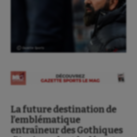
Ⓒ Gazette Sports
La future destination de
l’emblématique
entraîneur des Gothiques
Aéronautique