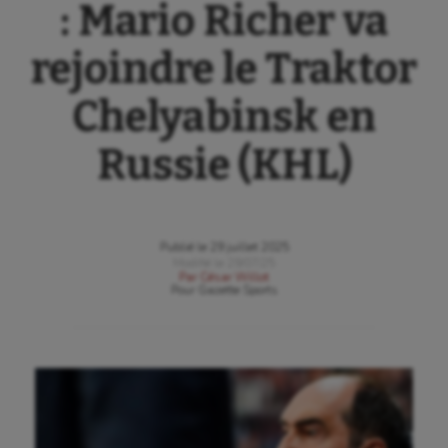
: Mario Richer va
rejoindre le Traktor
Chelyabinsk en
Russie (KHL)
Publié le
29 juillet 2025
Modifié le
29/07/25
Par
César Willot
Pour
Gazette Sports