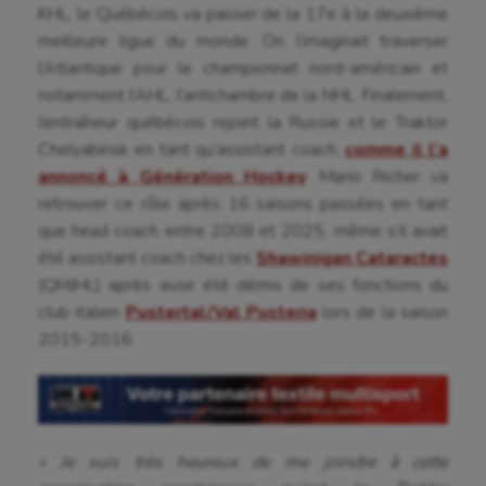
KHL, le Québécois va passer de la 17e à la deuxième
Course à pied
meilleure ligue du monde. On l’imaginait traverser
Crossfit
l’Atlantique pour le championnat nord-américain et
notamment l’AHL, l’antichambre de la NHL. Finalement,
Cyclisme
l’entraîneur québécois rejoint la Russie et le Traktor
Danse
Chelyabinsk en tant qu’assistant coach,
comme il l’a
annoncé à Génération Hockey
. Mario Richer va
Equitation
retrouver ce rôle après 16 saisons passées en tant
que head coach entre 2008 et 2025, même s’il avait
Escalade
été assistant coach chez les
Shawinigan Cataractes
Escrime
(QMJHL) après avoir été démis de ses fonctions du
club italien
Pustertal/Val Pusteria
lors de la saison
Fitness
2015-2016.
Flag football
Football américain
Futsal
« Je suis très heureux de me joindre à cette