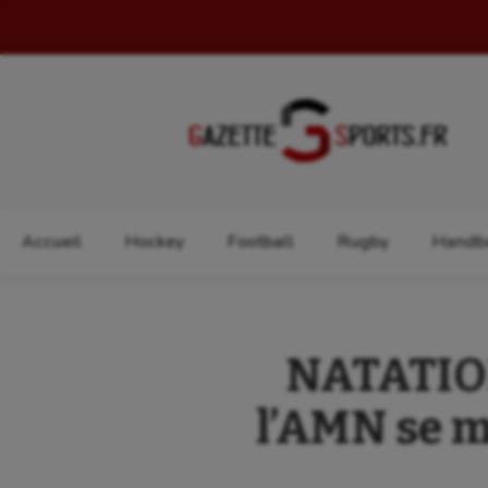
Rechercher :
Accueil
Hockey
Football
Rugby
Handba
NATATION
l’AMN se m