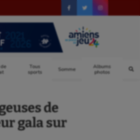
 de
Tous
Albums
Somme
at
sports
photos
geuses de
ur gala sur