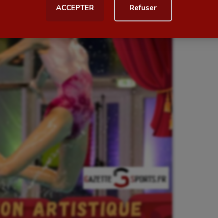
ACCEPTER
Refuser
al
Outdoor
Paddle
astique
Parkour
astique rythmique
Patinage artistique
rophilie
Pétanque
isport
Plongée
isme
Randonnée / Marche
 Olympiques et Paralympiques
Roller-derby