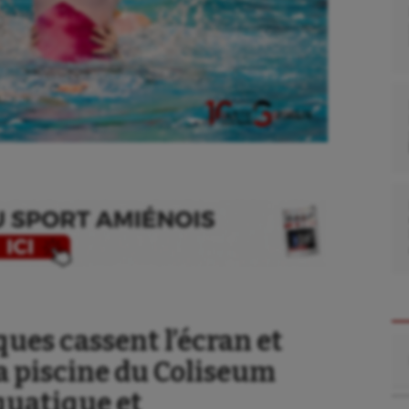
ques cassent l’écran et
Re
la piscine du Coliseum
quatique et