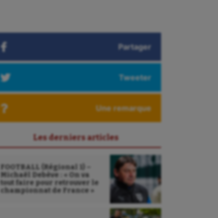
Partager
Tweeter
Une remarque
Les derniers articles
FOOTBALL (Régional 1) –
Michaël Debève : « On va
tout faire pour retrouver le
championnat de France »