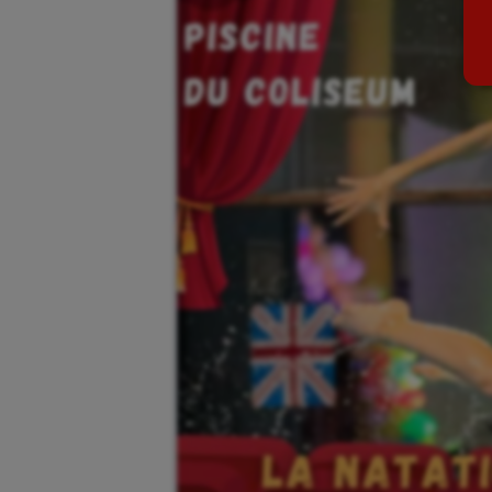
Billard
Futs
Boules lyonnaises
Golf
Canoë-kayak
Gymn
Cerf Volant
Gymn
Cheerleading
Halté
Course à pied
Hand
Crossfit
Hipp
Cyclisme
Jeux