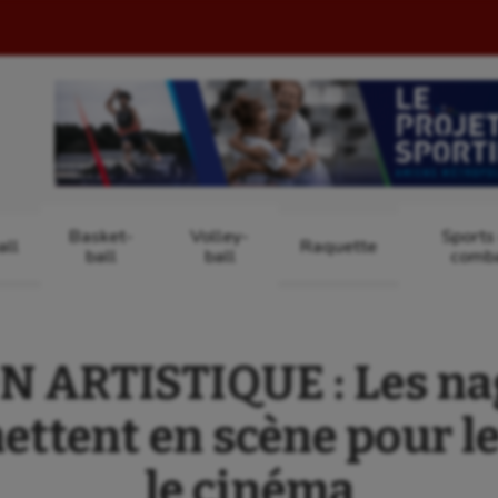
Basket-
Volley-
Sports
ll
Raquette
ball
ball
comb
 ARTISTIQUE : Les na
ettent en scène pour le
le cinéma