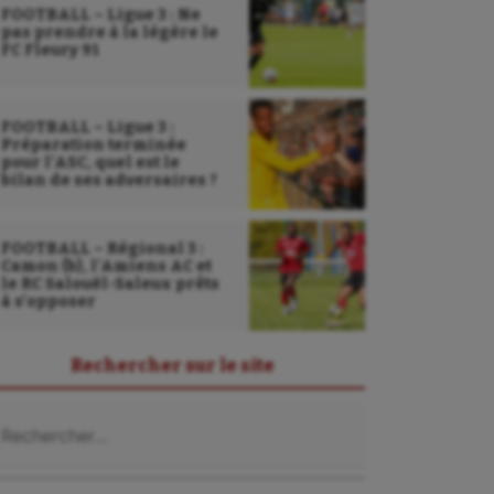
FOOTBALL – Ligue 3 : Ne
pas prendre à la légère le
FC Fleury 91
FOOTBALL – Ligue 3 :
Préparation terminée
pour l’ASC, quel est le
bilan de ses adversaires ?
FOOTBALL – Régional 3 :
Camon (b), l’Amiens AC et
le RC Salouël-Saleux prêts
à s’opposer
Rechercher sur le site
chercher :