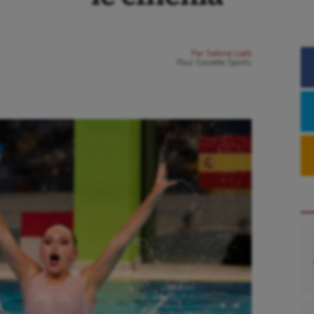
Par
Sabine Loeb
Pour
Gazette Sports