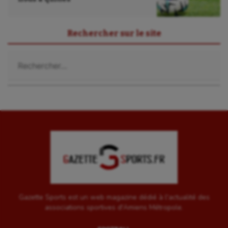
Sport-santé
Rechercher sur le site
Tir
Rechercher :
Tir à l'arc
Triathlon
Ultimate frisbee
UNSS
Voile
Wakeboard
Water-polo
Gazette Sports est un web magazine dédié à l'actualité des
associations sportives d'Amiens Métropole.