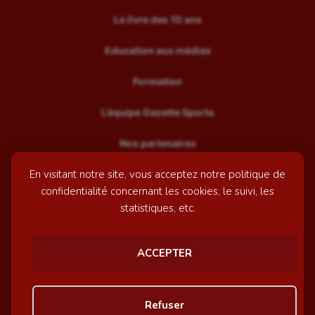
Le livre des 10 ans
Education aux médias
Formation
L’équipe Gazette Sports
Nos partenaires
En visitant notre site, vous acceptez notre politique de
Recrutement
confidentialité concernant les cookies, le suivi, les
Mentions légales
statistiques, etc.
Contactez-nous
ACCEPTER
© GazetteSports - 2026 | Site internet réalisé par
l'agence
Refuser
Awelty