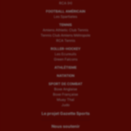
RCA (H)
FOOTBALL AMÉRICAIN
Les Spartiates
TENNIS
Amiens Athletic Club Tennis
Tennis Club Amiens Métropole
RCA Tennis
ROLLER-HOCKEY
Les Ecureuils
Green Falcons
ATHLÉTISME
NATATION
SPORT DE COMBAT
Boxe Anglaise
Boxe Française
Muay Thaï
Judo
Le projet Gazette Sports
Nous soutenir