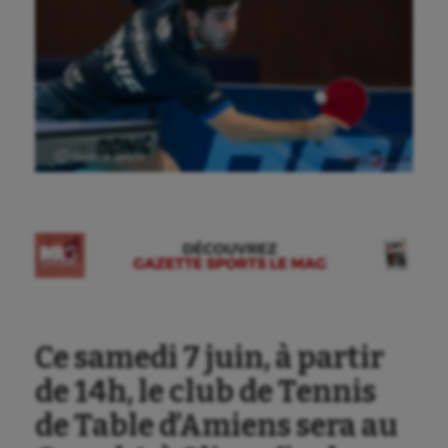
Ⓒ Gazette Sports
Aéronautique
Athlétisme
Auto
Ce samedi 7 juin, à partir
Aviron
de 14h, le club de Tennis
Balle à la main
de Table d’Amiens sera au
Ballon au poing