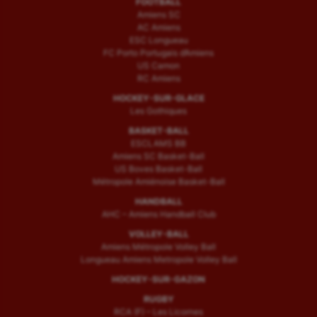
FOOTBALL
Amiens SC
AC Amiens
ESC Longueau
FC Porto Portugais d’Amiens
US Camon
RC Amiens
HOCKEY-SUR-GLACE
Les Gothiques
BASKET-BALL
ESCLAMS BB
Amiens SC Basket-Ball
US Boves Basket-Ball
Métropole Amiénoise Basket-Ball
HANDBALL
AHC – Amiens Handball Club
VOLLEY-BALL
Amiens Métropole Volley Ball
Longueau Amiens Metropole Volley Ball
HOCKEY-SUR-GAZON
RUGBY
RCA (F) – Les Licornes