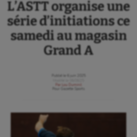
L’ASTT organise une
série d’initiations ce
samedi au magasin
Grand A
Publié le
6 juin 2025
Modifié le
06/06/25
Par
Lou Duminil
Pour
Gazette Sports