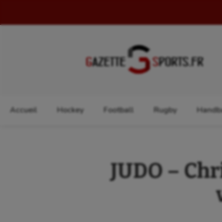
Rechercher :
Accueil
Hockey
Football
Rugby
Handba
JUDO – Chri