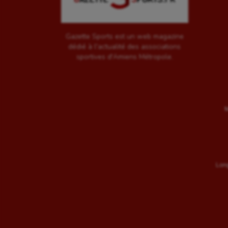
Gazette Sports est un web magazine
dédié à l'actualité des associations
sportives d'Amiens Métropole.
M
Long