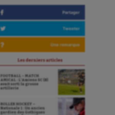
Partager
Tweeter
Une remarque
Les derniers articles
FOOTBALL – MATCH
AMICAL : L’Amiens SC (B)
avait sorti la grosse
artillerie
ROLLER HOCKEY –
Nationale 1 : Un ancien
gardien des Gothiques