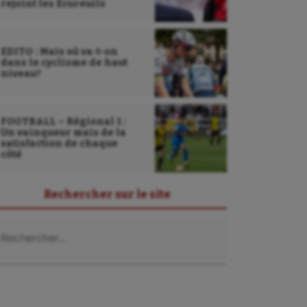
rejoint les Écureuils
EDITO : Mais où va-t-on
dans le cyclisme de haut
niveau?
FOOTBALL – Régional 1 :
Un vainqueur mais de la
satisfaction de chaque
côté
Rechercher sur le site
chercher :