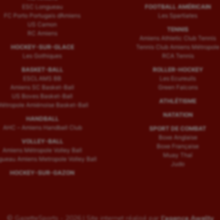
ESC Longueau
FOOTBALL AMÉRICAIN
FC Porto Portugais d’Amiens
Les Spartiates
US Camon
TENNIS
RC Amiens
Amiens Athletic Club Tennis
HOCKEY-SUR-GLACE
Tennis Club Amiens Métropole
Les Gothiques
RCA Tennis
BASKET-BALL
ROLLER-HOCKEY
ESCLAMS BB
Les Ecureuils
Amiens SC Basket-Ball
Green Falcons
US Boves Basket-Ball
ATHLÉTISME
étropole Amiénoise Basket-Ball
NATATION
HANDBALL
AHC – Amiens Handball Club
SPORT DE COMBAT
Boxe Anglaise
VOLLEY-BALL
Boxe Française
Amiens Métropole Volley Ball
Muay Thaï
ueau Amiens Metropole Volley Ball
Judo
HOCKEY-SUR-GAZON
© GazetteSports - 2026 | Site internet réalisé par
l'agence Awelty