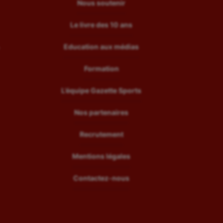
Nous soutenir
Le livre des 10 ans
Education aux médias
Formation
L’équipe Gazette Sports
Nos partenaires
Recrutement
Mentions légales
Contactez-nous