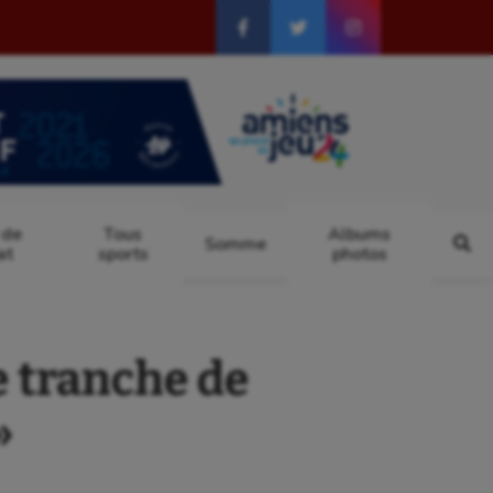
 de
Tous
Albums
Somme
at
sports
photos
e tranche de
»