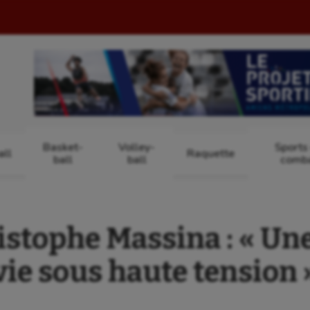
Basket-
Volley-
Sports
ll
Raquette
ball
ball
comb
stophe Massina : « Un
vie sous haute tension 