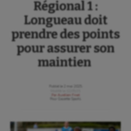
Régional 1 :
Longueau doit
prendre des points
pour assurer son
maintien
Publié le
2 mai 2025
Modifié le
02/05/25
Par
Aurélien Finet
Pour
Gazette Sports