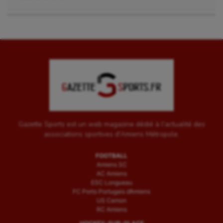
Tir
Tir à l'arc
Triathlon
Ultimate frisbee
UNSS
Voile
Wakeboard
Gazette Sports est un web magazine dédié à l'actualité des
associations sportives d'Amiens Métropole.
Water-polo
FOOTBALL
Amiens SC
AC Amiens
ESC Longueau
FC Porto Portugais d’Amiens
US Camon
RC Amiens