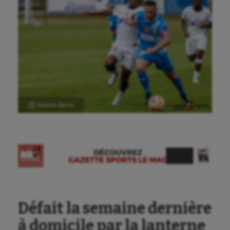
Aéronautique
Athlétisme
Ⓒ Gazette Sports
Auto
Aviron
Balle à la main
Ballon au poing
Défait la semaine dernière
Baseball
à domicile par la lanterne
Billard