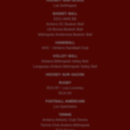
HOCKEY-SUR-GLACE
Les Gothiques
BASKET-BALL
ESCLAMS BB
Amiens SC Basket-Ball
US Boves Basket-Ball
Métropole Amiénoise Basket-Ball
HANDBALL
AHC – Amiens Handball Club
VOLLEY-BALL
Amiens Métropole Volley Ball
Longueau Amiens Metropole Volley Ball
HOCKEY-SUR-GAZON
RUGBY
RCA (F) – Les Licornes
RCA (H)
FOOTBALL AMÉRICAIN
Les Spartiates
TENNIS
Amiens Athletic Club Tennis
Tennis Club Amiens Métropole