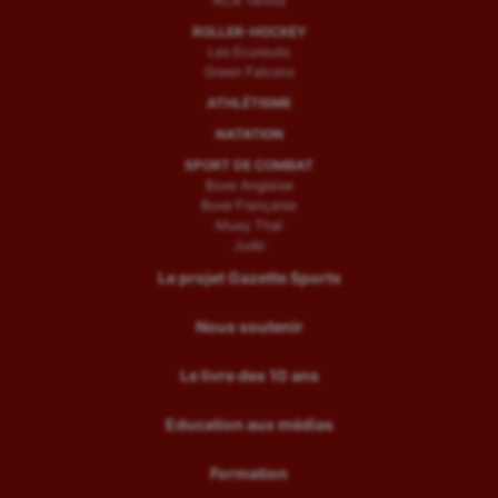
RCA Tennis
ROLLER-HOCKEY
Les Ecureuils
Green Falcons
ATHLÉTISME
NATATION
SPORT DE COMBAT
Boxe Anglaise
Boxe Française
Muay Thaï
Judo
Le projet Gazette Sports
Nous soutenir
Le livre des 10 ans
Education aux médias
Formation