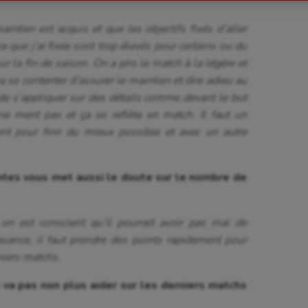
astique
Parkour
ntien est acquis et que les objectifs fixés d’aller
astique rythmique
Patinage artistique
e que j’ai fixée sont trop élevés pour certains ou du
 la fin de saison. On a pris le match à la légère et
rophilie
Pétanque
se contenter d’assurer le maintien et dire adieu au
de s’appliquer sur des détails comme devant le but
isport
Plongée
 ne ment pas et ça se reflète en match. Il faut un
isme
Randonnée / Marche
nt pour finir du mieux possible et avec un autre
 Olympiques et Paralympiques
Roller-derby
ntes vous met aussi le doute sur le nombre de
on est conscient qu’il pourrait avoir pas mal de
avance, il faut prendre des points rapidement pour
rniers matchs.
 va pas non plus aider sur les derniers matchs