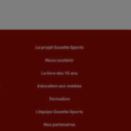
Le projet Gazette Sports
Nous soutenir
Le livre des 10 ans
Education aux médias
Formation
L’équipe Gazette Sports
Nos partenaires