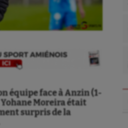
on équipe face à Anzin (1-
Re
, Yohane Moreira était
ment surpris de la
.