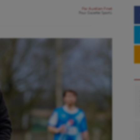
Par
Aurélien Finet
Pour
Gazette Sports