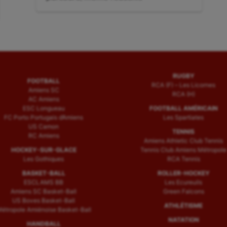
:
RUGBY
FOOTBALL
RCA (F) – Les Licornes
Amiens SC
RCA (H)
AC Amiens
ESC Longueau
FOOTBALL AMÉRICAIN
FC Porto Portugais d’Amiens
Les Spartiates
US Camon
TENNIS
RC Amiens
Amiens Athletic Club Tennis
HOCKEY-SUR-GLACE
Tennis Club Amiens Métropole
Les Gothiques
RCA Tennis
BASKET-BALL
ROLLER-HOCKEY
ESCLAMS BB
Les Ecureuils
Amiens SC Basket-Ball
Green Falcons
US Boves Basket-Ball
ATHLÉTISME
étropole Amiénoise Basket-Ball
NATATION
HANDBALL