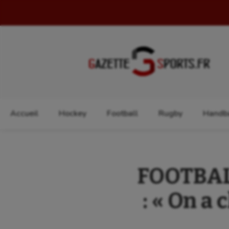
Rechercher :
Accueil
Hockey
Football
Rugby
Handba
FOOTBALL
: « On a