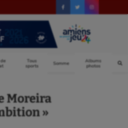
 de
Tous
Albums
Somme
at
sports
photos
e Moreira
mbition »