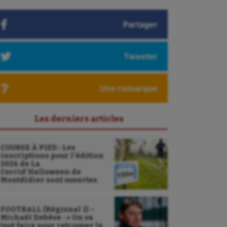
Partager
Tweeter
Une remarque
Les derniers articles
COURSE À PIED : Les
inscriptions pour l’édition
2026 de La
Corrid’Halloween de
Montdidier sont ouvertes
FOOTBALL (Régional 1) –
Michaël Debève : « On va
tout faire pour retrouver le