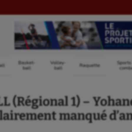
Basket-
Volley-
Sports
ll
Raquette
ball
ball
comb
 (Régional 1) – Yohan
 clairement manqué d’a