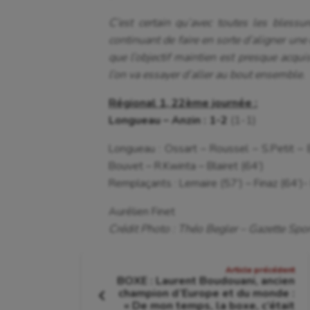
C’est certain qu’avec toutes les blessu
continuant de faire en sorte d’aligner une 
que l’objectif maintien est presque acqu
l’on va essayer d’aller au bout ensemble.
Régional 1, 22ème journée :
Longueau – Anzin : 1-2
(1-1)
Longueau : Ossart – Roussel – S.Petit – 
Bouvet – R.Kwinta – Blairet (64’)
Remplaçants : Lemaire (57’) – Finaz (64’)
Aurélien Finet
Crédit Photo : Théo Begler – Gazette Spor
Navigation
Article précédent
BOXE : Laurent Boudouani, ancien
de
champion d’Europe et du monde :
Article
« De mon temps, la boxe, c’était