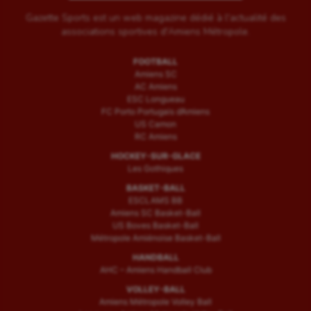
Gazette Sports est un web magazine dédié à l'actualité des
associations sportives d'Amiens Métropole.
FOOTBALL
Amiens SC
AC Amiens
ESC Longueau
FC Porto Portugais d’Amiens
US Camon
RC Amiens
HOCKEY-SUR-GLACE
Les Gothiques
BASKET-BALL
ESCLAMS BB
Amiens SC Basket-Ball
US Boves Basket-Ball
Métropole Amiénoise Basket-Ball
HANDBALL
AHC – Amiens Handball Club
VOLLEY-BALL
Amiens Métropole Volley Ball