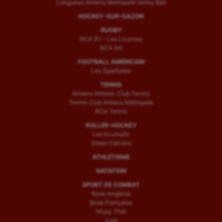
Longueau Amiens Metropole Volley Ball
HOCKEY-SUR-GAZON
RUGBY
RCA (F) – Les Licornes
RCA (H)
FOOTBALL AMÉRICAIN
Les Spartiates
TENNIS
Amiens Athletic Club Tennis
Tennis Club Amiens Métropole
RCA Tennis
ROLLER-HOCKEY
Les Ecureuils
Green Falcons
ATHLÉTISME
NATATION
SPORT DE COMBAT
Boxe Anglaise
Boxe Française
Muay Thaï
Judo