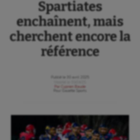
Spartiates
enchaînent, mais
cherchent encore la
référence
Publié le
30 avril 2025
Modifié le
30/04/25
Par
Cyprien Baude
Pour
Gazette Sports