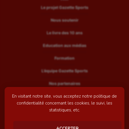
Le projet Gazette Sports
Nous soutenir
Le livre des 10 ans
Education aux médias
Formation
L’équipe Gazette Sports
Nos partenaires
En visitant notre site, vous acceptez notre politique de
Recrutement
confidentialité concernant les cookies, le suivi, les
Mentions légales
statistiques, etc.
Contactez-nous
ACCEPTER