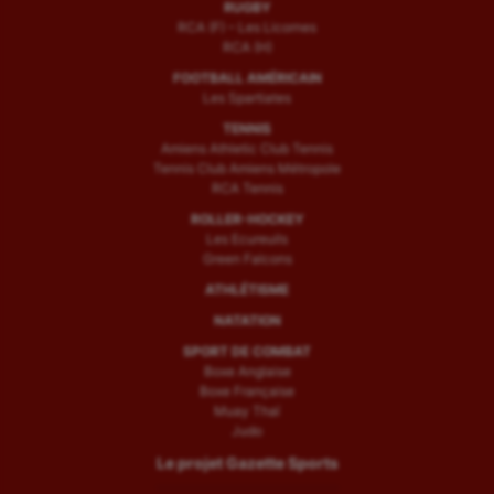
RUGBY
RCA (F) – Les Licornes
RCA (H)
FOOTBALL AMÉRICAIN
Les Spartiates
TENNIS
Amiens Athletic Club Tennis
Tennis Club Amiens Métropole
RCA Tennis
ROLLER-HOCKEY
Les Ecureuils
Green Falcons
ATHLÉTISME
NATATION
SPORT DE COMBAT
Boxe Anglaise
Boxe Française
Muay Thaï
Judo
Le projet Gazette Sports