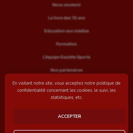
Nous soutenir
Le livre des 10 ans
Education aux médias
Formation
L’équipe Gazette Sports
Nos partenaires
En visitant notre site, vous acceptez notre politique de
Recrutement
confidentialité concernant les cookies, le suivi, les
Mentions légales
statistiques, etc.
Contactez-nous
ACCEPTER