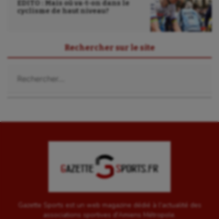
EDITO : Mais où va-t-on dans le
cyclisme de haut niveau?
Rechercher sur le site
Rechercher :
Gazette Sports est un web magazine dédié à l'actualité des
associations sportives d'Amiens Métropole.