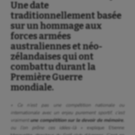
Une date
traditionnellement basée
sur un hommage aux
forces armées
australiennes et néo-
zélandaises qui ont
combattu durant la
Première Guerre
mondiale.
« Ce n’est pas une compétition nationale ou
internationale avec un enjeu purement sportif, c’est
vraiment
une compétition sur le devoir de mémoire
,
ou l’on prône ces idées-là »
explique Etienne