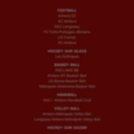
FOOTBALL
Amiens SC
AC Amiens
ESC Longueau
FC Porto Portugais d’Amiens
US Camon
RC Amiens
HOCKEY-SUR-GLACE
Les Gothiques
BASKET-BALL
ESCLAMS BB
Amiens SC Basket-Ball
US Boves Basket-Ball
Métropole Amiénoise Basket-Ball
HANDBALL
AHC – Amiens Handball Club
VOLLEY-BALL
Amiens Métropole Volley Ball
Longueau Amiens Metropole Volley Ball
HOCKEY-SUR-GAZON