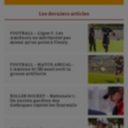
Les derniers articles
FOOTBALL – Ligue 3 : Les
Amiénois ne méritaient pas
mieux qu’un point à Fleury
FOOTBALL – MATCH AMICAL :
L’Amiens SC (B) avait sorti la
grosse artillerie
ROLLER HOCKEY – Nationale 1 :
Un ancien gardien des
Gothiques rejoint les Écureuils