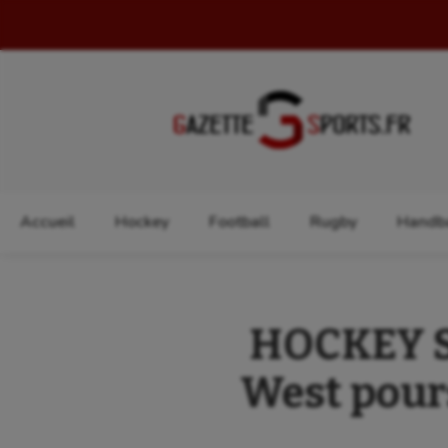
Rechercher :
Accueil
Hockey
Football
Rugby
Handba
HOCKEY S
West pours