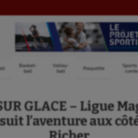
Basket-
Volley-
Sports
ll
Raquette
ball
ball
comb
UR GLACE – Ligue Magn
uit l’aventure aux côt
Richer