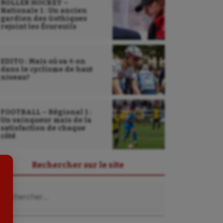
ROLLER HOCKEY –
Nationale 1 : Un ancien
gardien des Gothiques
rejoint les Écureuils
EDITO : Mais où va-t-on
dans le cyclisme de haut
niveau?
Sarbacane
Sauvetage sportif
FOOTBALL – Régional 1 :
Sport adapté
Un vainqueur mais de la
satisfaction de chaque
côté
Sport handicap
Sport santé
Rechercher sur le site
Sport-entreprise
chercher :
Sport-santé
Tir