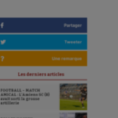
Partager
Tweeter
Une remarque
Les derniers articles
FOOTBALL – MATCH
AMICAL : L’Amiens SC (B)
avait sorti la grosse
artillerie