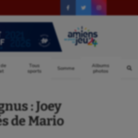
 de
Tous
Albums
Somme
at
sports
photos
us : Joey
és de Mario