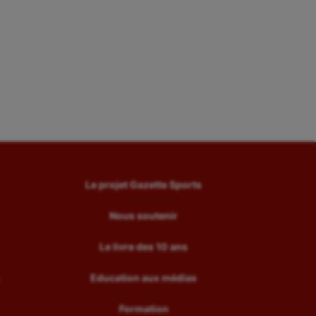
Le projet Gazette Sports
Nous soutenir
Le livre des 10 ans
Education aux médias
Formation