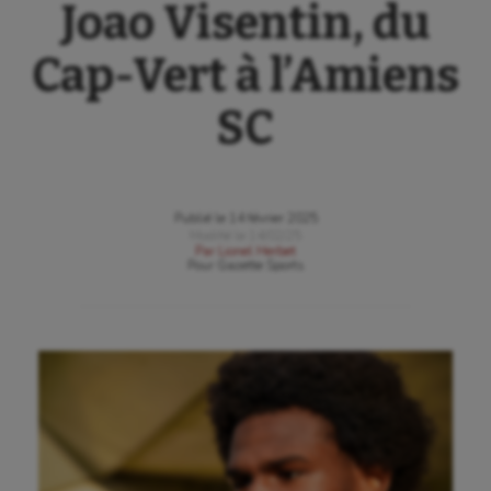
Joao Visentin, du
Cap-Vert à l’Amiens
SC
Publié le
14 février 2025
Modifié le
14/02/25
Par
Lionel Herbet
Pour
Gazette Sports