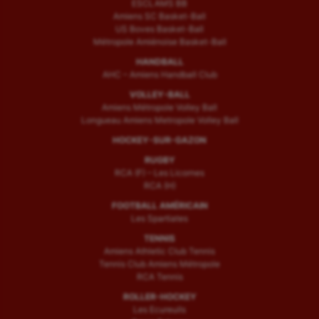
ESCLAMS BB
Amiens SC Basket-Ball
US Boves Basket-Ball
Métropole Amiénoise Basket-Ball
HANDBALL
AHC – Amiens Handball Club
VOLLEY-BALL
Amiens Métropole Volley Ball
Longueau Amiens Metropole Volley Ball
HOCKEY-SUR-GAZON
RUGBY
RCA (F) – Les Licornes
RCA (H)
FOOTBALL AMÉRICAIN
Les Spartiates
TENNIS
Amiens Athletic Club Tennis
Tennis Club Amiens Métropole
RCA Tennis
ROLLER-HOCKEY
Les Ecureuils