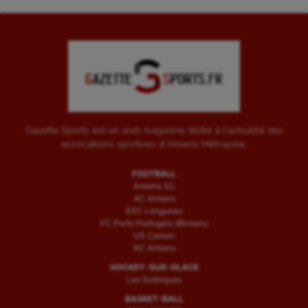
Gazette Sports est un web magazine dédié à l'actualité des
associations sportives d'Amiens Métropole.
FOOTBALL
Amiens SC
AC Amiens
ESC Longueau
FC Porto Portugais d’Amiens
US Camon
RC Amiens
HOCKEY-SUR-GLACE
Les Gothiques
BASKET-BALL