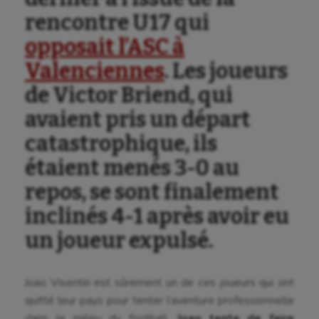
rencontre U17 qui
opposait l’ASC à
Valenciennes
. Les joueurs
de Victor Briend, qui
Aéronautique
avaient pris un départ
Athlétisme
catastrophique, ils
Auto
étaient menés 3-0 au
Aviron
repos, se sont finalement
inclinés 4-1 après avoir eu
Balle à la main
un joueur expulsé.
Ballon au poing
Baseball
Joao Visentin est sûrement un de ces joueurs qui ont
Billard
quitté leur pays pour tenter l’aventure professionnelle
dans le milieu du football.
Joao tente de faire