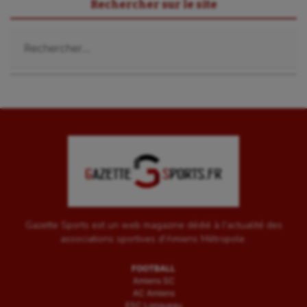
Sport-santé
Rechercher sur le site
Tir
Rechercher :
Tir à l'arc
Triathlon
Ultimate frisbee
UNSS
Voile
Wakeboard
Water-polo
Gazette Sports est un web magazine dédié à l'actualité des
associations sportives d'Amiens Métropole.
FOOTBALL
Amiens SC
AC Amiens
ESC Longueau