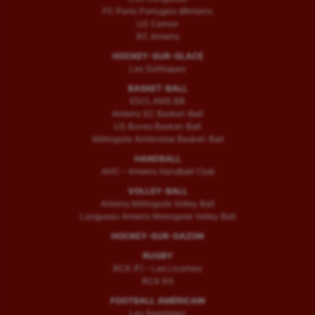
FC Porto Portugais d’Amiens
US Camon
RC Amiens
HOCKEY-SUR-GLACE
Les Gothiques
BASKET-BALL
ESCLAMS BB
Amiens SC Basket-Ball
US Boves Basket-Ball
Métropole Amiénoise Basket-Ball
HANDBALL
AHC – Amiens Handball Club
VOLLEY-BALL
Amiens Métropole Volley Ball
Longueau Amiens Metropole Volley Ball
HOCKEY-SUR-GAZON
RUGBY
RCA (F) – Les Licornes
RCA (H)
FOOTBALL AMÉRICAIN
Les Spartiates