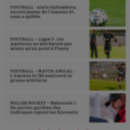
Patinage artistique
FOOTBALL : Alain Sallembien,
ancien joueur de l’Amiens SC,
Pétanque
nous a quittés
Plongée
Randonnée / Marche
FOOTBALL – Ligue 3 : Les
Amiénois ne méritaient pas
mieux qu’un point à Fleury
Roller-derby
Sarbacane
FOOTBALL – MATCH AMICAL :
Sauvetage sportif
L’Amiens SC (B) avait sorti la
grosse artillerie
Sport adapté
Sport handicap
ROLLER HOCKEY – Nationale 1 :
Un ancien gardien des
Sport santé
Gothiques rejoint les Écureuils
Sport-entreprise