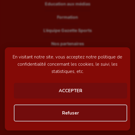
Education aux médias
Formation
L’équipe Gazette Sports
Nos partenaires
En visitant notre site, vous acceptez notre politique de
Recrutement
confidentialité concernant les cookies, le suivi, les
Mentions légales
statistiques, etc.
Contactez-nous
ACCEPTER
© GazetteSports - 2026 | Site internet réalisé par
l'agence
Refuser
Awelty
Personnaliser