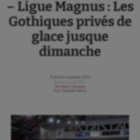
– Ligue Magnus : Les
Gothiques privés de
glace jusque
dimanche
Publié le
9 octobre 2024
Modifié le
10/10/24
Par
Kevin Devigne
Pour
Gazette Sports