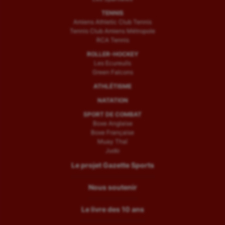
TENNIS
Amiens Athletic Club Tennis
Tennis Club Amiens Métropole
RCA Tennis
ROLLER-HOCKEY
Les Ecureuils
Green Falcons
ATHLÉTISME
NATATION
SPORT DE COMBAT
Boxe Anglaise
Boxe Française
Muay Thaï
Judo
Le projet Gazette Sports
Nous soutenir
Le livre des 10 ans