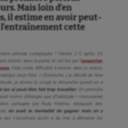
rs. Mais loin d’en
, il estime en avoir peut-
 l’entraînement cette
première période compliquée ? Menés 2-0 après 20
 rentrés dans la partie et ont fini par l
’emporter
monix
. Mais cette difficulté à rentrer dans le match,
’explique peut-être.
« Dimanche, j’ai décidé de faire
abitude, je donne le congé le dimanche quand on a
 les ai peut-être fait trop travailler
. En première
avait moins d’énergie que d’habitude »
s’excuserait
ation partagée par Rudy Matima, attaquant des
ait,
on avait la mentalité de gagner mais on y
gue qui s’accumule qu’on a du mal à démarrer les