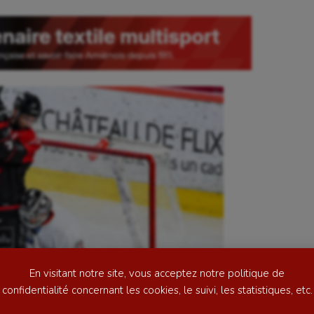
se
Kayak-polo
tation
Korfbal
lade
Longue paume
ime
Moto
ess
Natation
En visitant notre site, vous acceptez notre politique de
football
Natation artistique
confidentialité concernant les cookies, le suivi, les statistiques, etc.
ball américain
Omnisports