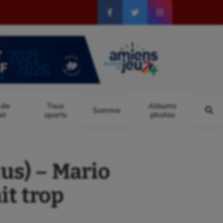
 de
Tous
Albums
Somme
at
sports
photos
s) – Mario
ait trop