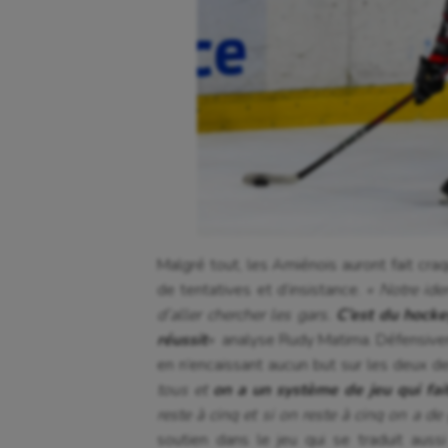
Malgré tout, les Amiénois auront fait craq
de tentatives et d’insistance.
« Notre iden
d’aller chercher les gars.
C’est du hocke
réussit
«
analyse Rudy Matima. Défensiveme
en n’encaissant aucun but sur les deux de
tous et
on a un système de jeu qui fai
reste à cinq et si on reste à cinq on a de
soutien dans le jeu qui se traduit aus