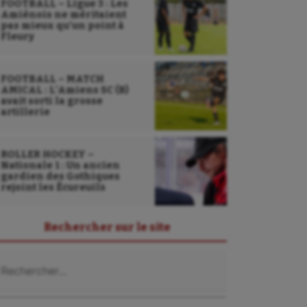
FOOTBALL – Ligue 3 : Les
Amiénois ne méritaient
pas mieux qu’un point à
Fleury
FOOTBALL – MATCH
AMICAL : L’Amiens SC (B)
avait sorti la grosse
artillerie
ROLLER HOCKEY –
Nationale 1 : Un ancien
gardien des Gothiques
rejoint les Écureuils
Rechercher sur le site
chercher :