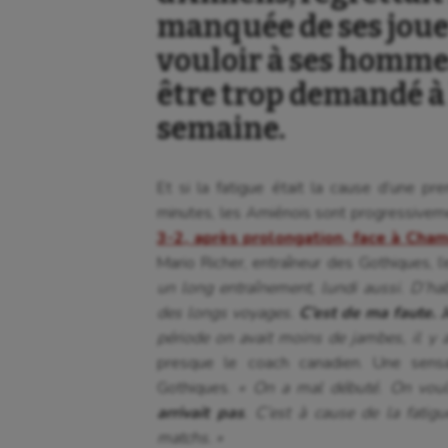
manquée de ses joueu
vouloir à ses hommes
être trop demandé à
semaine.
Et si la fatigue était la cause d’une 
minutes, les Amiénois sont progressivement
3-2, après prolongation, face à Cha
Mario Richer, entraîneur des Gothiques, l
un long entraînement, lundi aussi. D’h
des longs voyages.
C’est de ma faute. Je
période on avait moins de jambes, il y 
presque le coach canadien. Une sens
Gothiques.
« On a mal débuté. On voul
arrivait pas
. C’est à cause de la fati
matchs. »