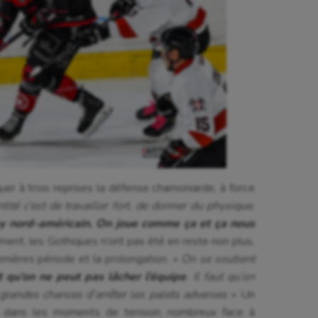
uer à trois reprises la défense chamoniarde, à force
tité c’est de travailler fort, de donner du physique,
y nord-américain. On joue comme ça et ça nous
nt, les Gothiques n’ont pas été en reste non plus,
rnières période et la prolongation.
« On se soutient
t qu’on ne peut pas lâcher l’équipe
. Il faut qu’on
 grandes chances d’arrêter les palets adverses »
. Un
si dans les moments de tension, nombreux face à