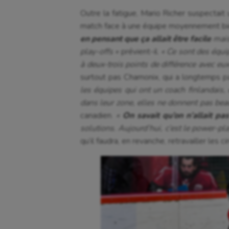
Outre la fatigue, Mario Richer suspectai
match face à une équipe moyennement bi
en pensant que ça allait être facile
mais 
play-offs »
prévient-il.
« Ce sont des équip
à deux-trois points de différence avec eu
surtout pas Chamonix, qui a longtemps p
les équipes qui ont un coach finlandais,
dans leur zone, elles ne donnent pas be
canadien.
«
On savait qu’on n’allait pa
solutions. Aujourd’hui, c’est le power-pl
qu’il faudra, en revanche, retravailler les c