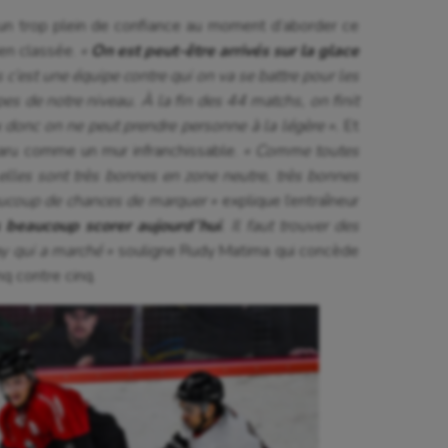
t un trop plein de confiance au moment d’aborder ce
en classée.
«
On est peut-être arrivés sur la glace
c’est une équipe contre qui on va se battre pour les
es de notre niveau. À la fin des 44 matchs, on finit
x donc on ne peut prendre personne à la légère ».
Et
aru comme un mur infranchissable.
« Comme toutes
 elles sont très bonnes en zone neutre, très bonnes
aucoup de chances de marquer »
explique l’entraîneur
s beaucoup scorer aujourd’hui
. Il faut trouver des
ay qui a marché »
souligne Rudy Matima qui concède
inq contre cinq.