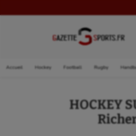
Rechercher :
Accueil
Hockey
Football
Rugby
Handba
HOCKEY SU
Richer 