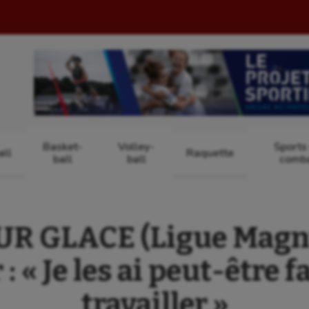
Basket-
Volley-
Sports
ll
Raquette
ball
ball
comb
R GLACE (Ligue Magnu
: « Je les ai peut-être f
travailler »