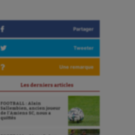
Partager
Tweeter
Une remarque
Les derniers articles
FOOTBALL : Alain
Sallembien, ancien joueur
de l’Amiens SC, nous a
quittés