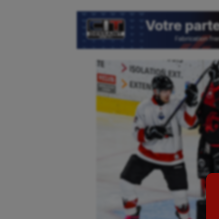
Aéronautique
Dan
Athlétisme
Equi
Auto
Esca
Aviron
Escr
Balle à la main
Fitn
Ballon au poing
Flag 
Baseball
Foot