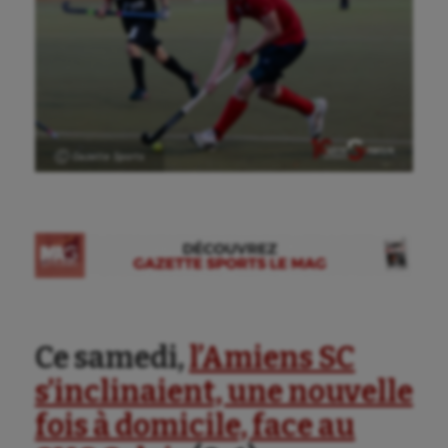
Ⓒ Gazette Sports
Ce samedi,
l’Amiens SC
s’inclinaient, une nouvelle
fois à domicile, face au