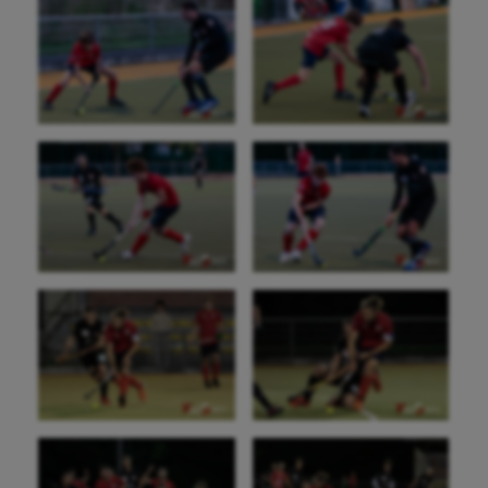
Danse
Equitation
Escalade
Escrime
Fitness
Flag football
Football américain
Futsal
Golf
Gymnastique
Gymnastique rythmique