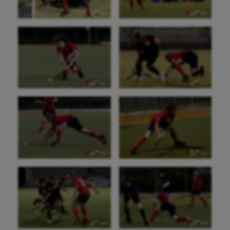
Outdoor
Paddle
Parkour
Patinage artistique
Pétanque
Plongée
Randonnée / Marche
Roller-derby
Sarbacane
Sauvetage sportif
Sport adapté