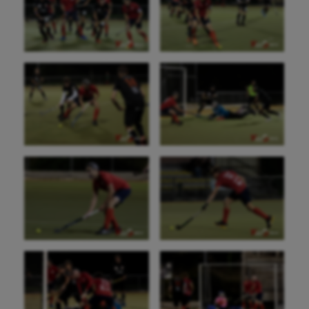
Haltérophilie
Handisport
Hippisme
Jeux Olympiques et Paralympiques
Kayak-polo
Korfbal
Longue paume
Moto
Natation
Natation artistique
Omnisports