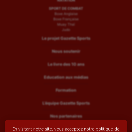
NATATION
SPORT DE COMBAT
Boxe Anglaise
Boxe Française
Muay Thaï
Judo
Le projet Gazette Sports
Nous soutenir
Le livre des 10 ans
Education aux médias
Formation
L’équipe Gazette Sports
Nos partenaires
En visitant notre site, vous acceptez notre politique de
Recrutement