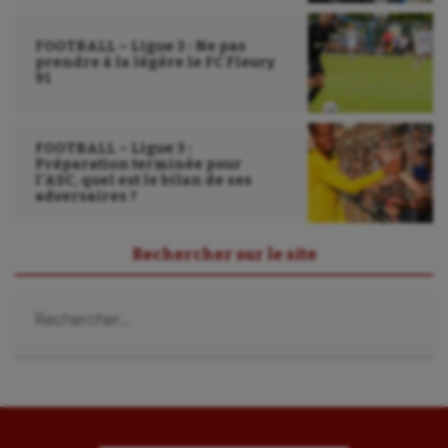
FOOTBALL – Ligue 3 : Ne pas
prendre à la légère le FC Fleury
91
FOOTBALL – Ligue 3 :
Préparation terminée pour
l’ASC, quel est le bilan de ses
adversaires ?
Rechercher sur le site
Rechercher :