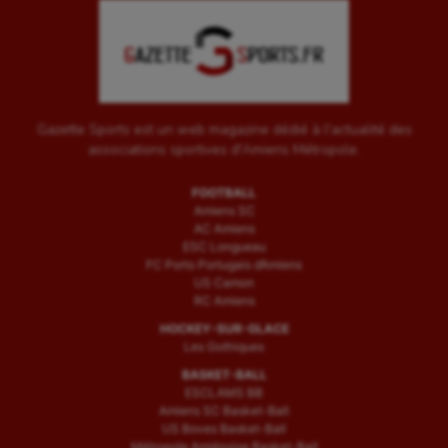
Gazette Sports est un web magazine dédié à l'actualité des
associations sportives d'Amiens Métropole.
FOOTBALL
Amiens SC
AC Amiens
ESC Longueau
FC Porto Portugais d’Amiens
US Camon
RC Amiens
HOCKEY-SUR-GLACE
Les Gothiques
BASKET-BALL
ESCLAMS BB
Amiens SC Basket-Ball
US Boves Basket-Ball
Métropole Amiénoise Basket-Ball