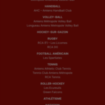
HANDBALL
AHC – Amiens Handball Club
VOLLEY-BALL
Amiens Métropole Volley Ball
Longueau Amiens Metropole Volley Ball
HOCKEY-SUR-GAZON
RUGBY
RCA (F) – Les Licornes
RCA (H)
FOOTBALL AMÉRICAIN
Les Spartiates
TENNIS
Amiens Athletic Club Tennis
Tennis Club Amiens Métropole
RCA Tennis
ROLLER-HOCKEY
Les Ecureuils
Green Falcons
ATHLÉTISME