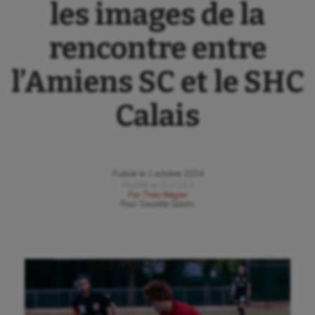
les images de la
rencontre entre
l’Amiens SC et le SHC
Calais
Publié le
1 octobre 2024
Modifié le
01/10/24
Par
Théo Bégler
Pour
Gazette Sports