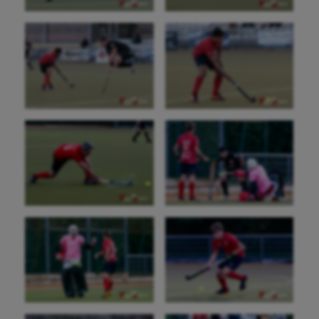
Aviron
Balle à la main
Ballon au poing
Baseball
Billard
Boules lyonnaises
Canoë-kayak
Cerf Volant
Cheerleading
Course à pied
Crossfit
Cyclisme