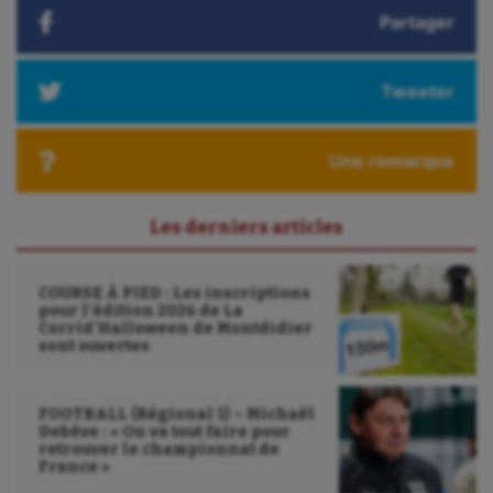
Water-polo
Partager
Tweeter
Une remarque
Les derniers articles
COURSE À PIED : Les inscriptions
pour l’édition 2026 de La
Corrid’Halloween de Montdidier
sont ouvertes
FOOTBALL (Régional 1) – Michaël
Debève : « On va tout faire pour
retrouver le championnat de
France »