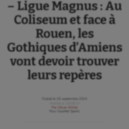
– Ligue Magnus : Au
Coliseum et face à
Rouen, les
Gothiques d’Amiens
vont devoir trouver
leurs repères
Publié le
16 septembre 2024
Modifié le
16/09/24
Par
César Willot
Pour
Gazette Sports