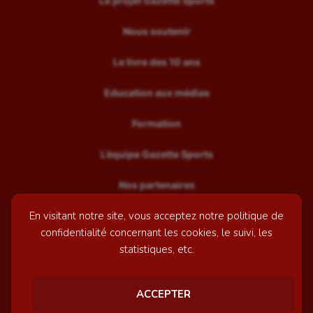
Le projet Gazette Sports
Nous soutenir
Le livre des 10 ans
Education aux médias
Formation
L’équipe Gazette Sports
Nos partenaires
En visitant notre site, vous acceptez notre politique de
Recrutement
confidentialité concernant les cookies, le suivi, les
Mentions légales
statistiques, etc.
Contactez-nous
ACCEPTER