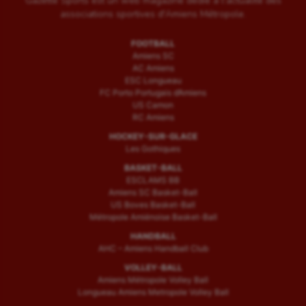
Gazette Sports est un web magazine dédié à l'actualité des
associations sportives d'Amiens Métropole.
FOOTBALL
Amiens SC
AC Amiens
ESC Longueau
FC Porto Portugais d’Amiens
US Camon
RC Amiens
HOCKEY-SUR-GLACE
Les Gothiques
BASKET-BALL
ESCLAMS BB
Amiens SC Basket-Ball
US Boves Basket-Ball
Métropole Amiénoise Basket-Ball
HANDBALL
AHC – Amiens Handball Club
VOLLEY-BALL
Amiens Métropole Volley Ball
Longueau Amiens Metropole Volley Ball