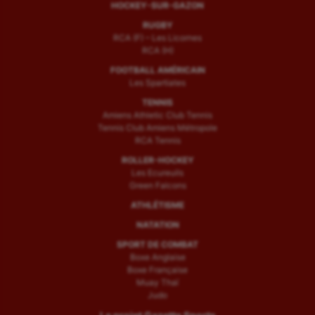
HOCKEY-SUR-GAZON
RUGBY
RCA (F) – Les Licornes
RCA (H)
FOOTBALL AMÉRICAIN
Les Spartiates
TENNIS
Amiens Athletic Club Tennis
Tennis Club Amiens Métropole
RCA Tennis
ROLLER-HOCKEY
Les Ecureuils
Green Falcons
ATHLÉTISME
NATATION
SPORT DE COMBAT
Boxe Anglaise
Boxe Française
Muay Thaï
Judo