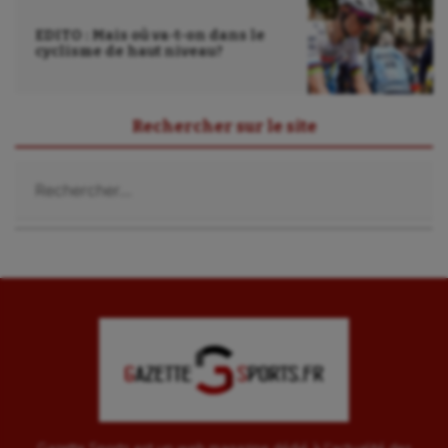
Ultimate frisbee
EDITO : Mais où va-t-on dans le
UNSS
cyclisme de haut niveau?
Voile
Wakeboard
Rechercher sur le site
Water-polo
Rechercher :