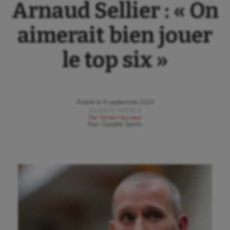
Arnaud Sellier : « On
aimerait bien jouer
le top six »
Publié le
9 septembre 2024
Modifié le
09/09/24
Par
Simon Vasseur
Pour
Gazette Sports