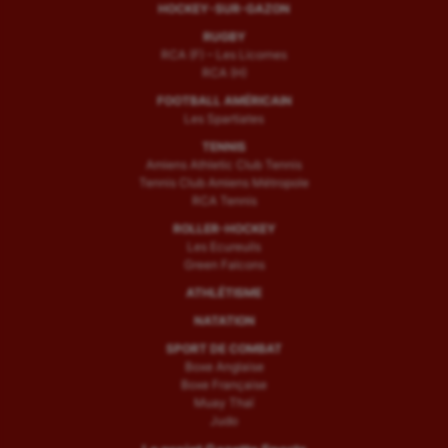
HOCKEY-SUR-GAZON
RUGBY
RCA (F) – Les Licornes
RCA (H)
FOOTBALL AMÉRICAIN
Les Spartiates
TENNIS
Amiens Athletic Club Tennis
Tennis Club Amiens Métropole
RCA Tennis
ROLLER-HOCKEY
Les Ecureuils
Green Falcons
ATHLÉTISME
NATATION
SPORT DE COMBAT
Boxe Anglaise
Boxe Française
Muay Thaï
Judo