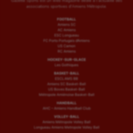
Gazette Sports est un web magazine dédié à l'actualité des
associations sportives d'Amiens Métropole.
FOOTBALL
Amiens SC
AC Amiens
ESC Longueau
FC Porto Portugais d’Amiens
US Camon
RC Amiens
HOCKEY-SUR-GLACE
Les Gothiques
BASKET-BALL
ESCLAMS BB
Amiens SC Basket-Ball
US Boves Basket-Ball
Métropole Amiénoise Basket-Ball
HANDBALL
AHC – Amiens Handball Club
VOLLEY-BALL
Amiens Métropole Volley Ball
Longueau Amiens Metropole Volley Ball