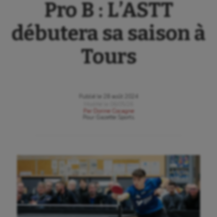
Pro B : L’ASTT
débutera sa saison à
Tours
Publié le
28 août 2024
Modifié le
06/05/26
Par
Dorine Cocagne
Pour
Gazette Sports