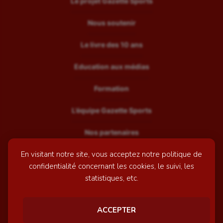
Le projet Gazette Sports
Nous soutenir
Le livre des 10 ans
Education aux médias
Formation
L’équipe Gazette Sports
Nos partenaires
En visitant notre site, vous acceptez notre politique de
Recrutement
confidentialité concernant les cookies, le suivi, les
Mentions légales
statistiques, etc.
Contactez-nous
ACCEPTER